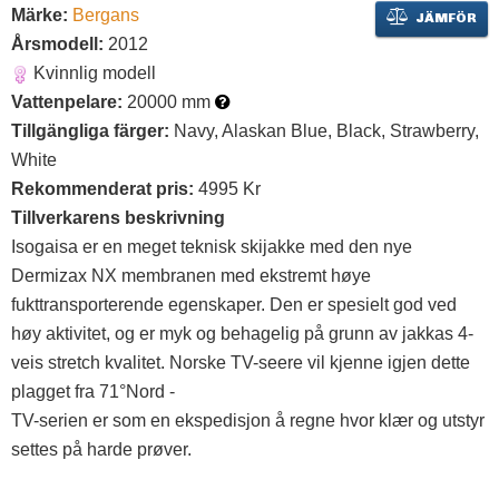
Märke:
Bergans
JÄMFÖR
Årsmodell:
2012
Kvinnlig modell
Vattenpelare:
20000 mm
Tillgängliga färger:
Navy, Alaskan Blue, Black, Strawberry,
White
Rekommenderat pris:
4995 Kr
Tillverkarens beskrivning
Isogaisa er en meget teknisk skijakke med den nye
Dermizax NX membranen med ekstremt høye
fukttransporterende egenskaper. Den er spesielt god ved
høy aktivitet, og er myk og behagelig på grunn av jakkas 4-
veis stretch kvalitet. Norske TV-seere vil kjenne igjen dette
plagget fra 71°Nord -
TV-serien er som en ekspedisjon å regne hvor klær og utstyr
settes på harde prøver.