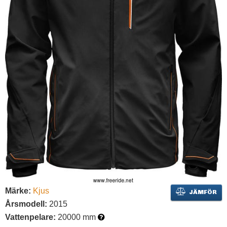
Märke:
Kjus
JÄMFÖR
Årsmodell:
2015
Vattenpelare:
20000 mm