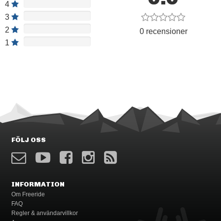
*Snölås i stretchmaterial
4
*YKK Aquaguard vattenavvisande dragkedja.
3
*System för att fästa jacka med byxa.
2
0 recensioner
1
FÖLJ OSS
INFORMATION
Om Freeride
FAQ
Regler & användarvillkor