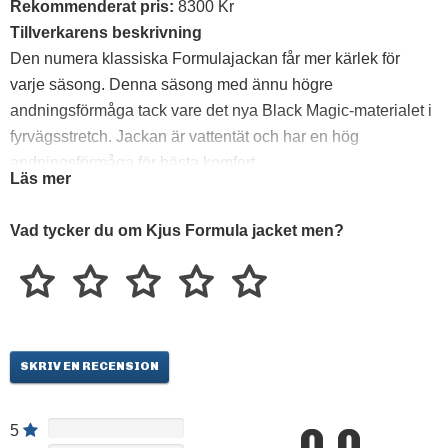
Rekommenderat pris:
8300 Kr
Tillverkarens beskrivning
Den numera klassiska Formulajackan får mer kärlek för
varje säsong. Denna säsong med ännu högre
andningsförmåga tack vare det nya Black Magic-materialet i
fyrvägsstretch. Jackan är vattentät och har en hög
andningsförmåga för bästa komfort.
Läs mer
*Black Magic yttermaterial, fyrvägsstretch
Vad tycker du om Kjus Formula jacket men?
*60g KJUS Fast Thermo-isolering
*Dermizax EV-membran från Toray: 20’000 mm vattenpelare,
24’200 g/m2/24h andning
*Recco system
*Avtagbar huva med enhandsjustering.
SKRIV EN RECENSION
*Löstagbar kreditkortshållare i liftkortsfickan med KJUS-logo
*Löstagbar halsvärmare stretchmaterial.
*Förböjda ärmar för ergonomisk passform
0.0
5