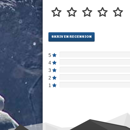
utvalda områden ger komfort. Med plats
kombinerar Svalinn skydd och rörlighet.
SKRIV EN RECENSION
5
4
3
2
1