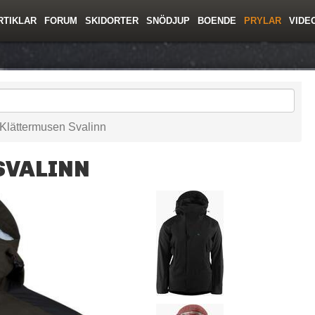
RTIKLAR
FORUM
SKIDORTER
SNÖDJUP
BOENDE
PRYLAR
VIDE
ing
Regler/Hjälp
Toppturer
Resor
Film
Liftkortspriser
Skolor
Lavinsäkerhet
Tricktips
Krönika
Ny
Klättermusen Svalinn
SVALINN