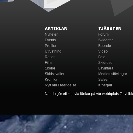
ARTIKLAR
TJÄNSTER
Nyheter
Forum
Events
Skidorter
Profiler
Boende
Utrustning
Video
Resor
Foto
Film
Skidresor
Skolor
Lavinfara
Skidskvaller
Medlemstävlingar
Krönika
Säfsen
Nytt om Freeride.se
Kittelfjäll
När du gör ett köp via länkar på vår webbplats får vi ibla