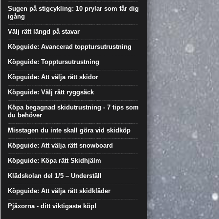
Sugen på stigcykling: 10 prylar som får dig
igång
Välj rätt längd på stavar
Köpguide: Avancerad topptursutrustning
Köpguide: Topptursutrustning
Köpguide: Att välja rätt skidor
Köpguide: Välj rätt ryggsäck
Köpa begagnad skidutrustning - 7 tips som
du behöver
Misstagen du inte skall göra vid skidköp
Köpguide: Att välja rätt snowboard
Köpguide: Köpa rätt Skidhjälm
Klädskolan del 1/5 – Underställ
Köpguide: Att välja rätt skidkläder
Pjäxorna - ditt viktigaste köp!