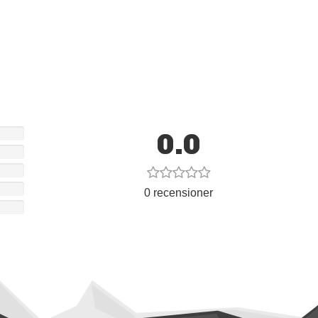
 för lager under och en skräddad normal passform
0.0
0 recensioner