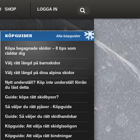
O
SHOP
LOGGA IN
tt om Freeride.se
KÖPGUIDER
Alla köpguider
Köpa begagnade skidor – 8 tips som
räddar dig
Välj rätt längd på barnskidor
Välj rätt längd på dina alpina skidor
Nytt underställ? Köp inte underställ förrän
du läst detta
Guide: köpa rätt skidbyxor?
Så väljer du rätt pjäxor - Köpguide
Guide: Så väljer du rätt skidhandskar
Köpguide: Att välja rätt skidglasögon
Köpguide: Att välja rätt bindningar