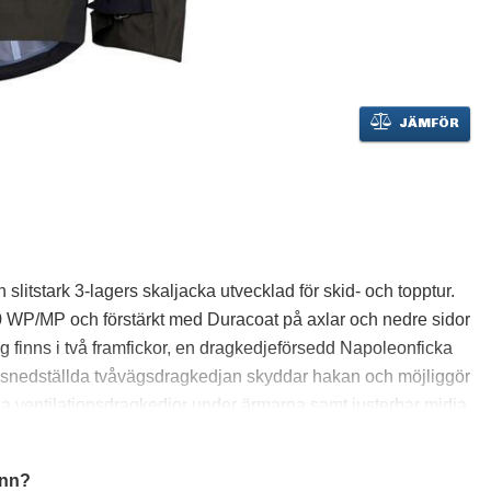
JÄMFÖR
slitstark 3-lagers skaljacka utvecklad för skid- och topptur.
0 WP/MP och förstärkt med Duracoat på axlar och nedre sidor
ing finns i två framfickor, en dragkedjeförsedd Napoleonficka
n snedställda tvåvägsdragkedjan skyddar hakan och möjliggör
ga ventilationsdragkedjor under ärmarna samt justerbar midja
terbara huvan rymmer hjälm och ger en säker passform.
n, och invändigt finns nätficka samt avtagbar snöliv med
inn?
rkt vindstretch på ärmslut och fåll samt mjuk borstad insida på