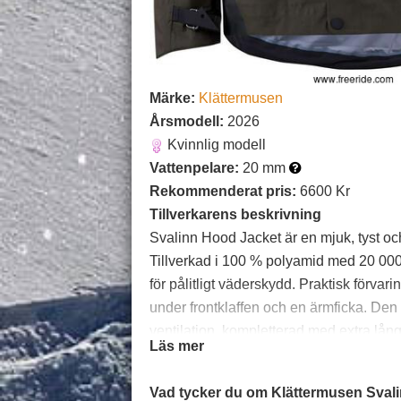
Märke:
Klättermusen
Årsmodell:
2026
Kvinnlig modell
Vattenpelare:
20 mm
Rekommenderat pris:
6600 Kr
Tillverkarens beskrivning
Svalinn Hood Jacket är en mjuk, tyst och 
Tillverkad i 100 % polyamid med 20 00
för pålitligt väderskydd. Praktisk förvar
under frontklaffen och en ärmficka. De
ventilation, kompletterad med extra lån
Läs mer
och ärmslut. Den handskvänliga 3D-jus
Reflekterande trianglar ökar synlighete
Vad tycker du om Klättermusen Sval
justerbar storlek och silikonkant. Förstä