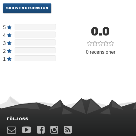
SKRIV EN RECENSION
0.0
5
4
3
2
0 recensioner
1
FÖLJ OSS