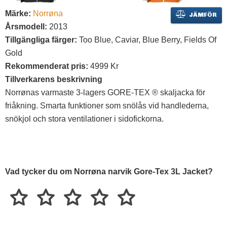
Märke:
Norrøna
JÄMFÖR
Årsmodell:
2013
Tillgängliga färger:
Too Blue, Caviar, Blue Berry, Fields Of
Gold
Rekommenderat pris:
4999 Kr
Tillverkarens beskrivning
Norrønas varmaste 3-lagers GORE-TEX ® skaljacka för
friåkning. Smarta funktioner som snölås vid handlederna,
snökjol och stora ventilationer i sidofickorna.
Vad tycker du om Norrøna narvik Gore-Tex 3L Jacket?