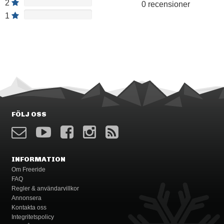
2
0 recensioner
1
FÖLJ OSS
INFORMATION
Om Freeride
FAQ
Regler & användarvillkor
Annonsera
Kontakta oss
Integritetspolicy