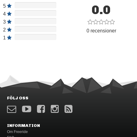
0.0
5
4
3
2
0 recensioner
1
FÖLJ OSS
INFORMATION
Om Freeride