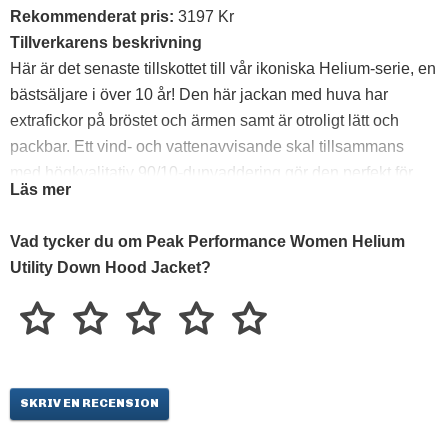
Rekommenderat pris:
3197 Kr
Tillverkarens beskrivning
Här är det senaste tillskottet till vår ikoniska Helium-serie, en
bästsäljare i över 10 år! Den här jackan med huva har
extrafickor på bröstet och ärmen samt är otroligt lätt och
packbar. Ett vind- och vattenavvisande skal tillsammans
med högkvalitativ 90/10-dunvaddering gör den perfekt för
Läs mer
alla friluftsäventyr. Använd den som ett ytterlager eller under
en skaljacka för extra värme. Vi använder bara ansvarsfullt
Vad tycker du om Peak Performance Women Helium
producerat dun som kan spåras genom Track My Down®-
Utility Down Hood Jacket?
programmet.
SKRIV EN RECENSION