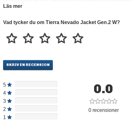
minimalistisk design med stor rörelsefrihet och funktionella
Läs mer
detaljer. Högt placerade framfickor för att inte hamna under
ryggsäck och med plats för stighudar eller extra vantar.
Vad tycker du om Tierra Nevado Jacket Gen.2 W?
Hjälmkompatibel huva med bland annat horisontell justering
som drar åt kring hela huvudet vilket för tillbaka huvan för ett
riktigt bra synfält. Liftkortsficka. Ventilation som gör det enkelt
att lufta sig under de där varma vårdagarna. Därtill har
jackan en riktigt god andningsförmåga samt ett slitstarkt
SKRIV EN RECENSION
yttre.
0.0
5
4
3
2
0 recensioner
1