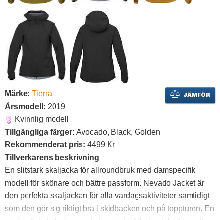
Märke:
Tierra
JÄMFÖR
Årsmodell:
2019
Kvinnlig modell
Tillgängliga färger:
Avocado, Black, Golden
Rekommenderat pris:
4499 Kr
Tillverkarens beskrivning
En slitstark skaljacka för allroundbruk med damspecifik
modell för skönare och bättre passform. Nevado Jacket är
den perfekta skaljackan för alla vardagsaktiviteter samtidigt
som den gör sig riktigt bra i skidbacken och på toppturen. En