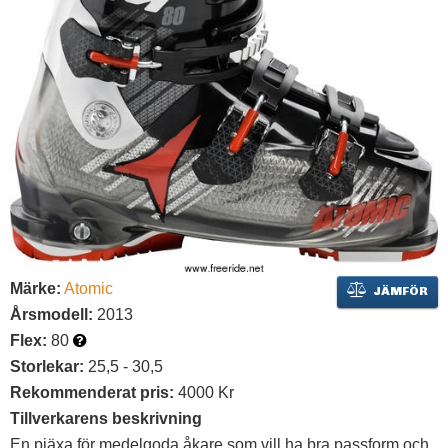
Märke:
Atomic
JÄMFÖR
Årsmodell:
2013
Flex:
80
Storlekar:
25,5 - 30,5
Rekommenderat pris:
4000 Kr
Tillverkarens beskrivning
En pjäxa för medelgoda åkare som vill ha bra passform och