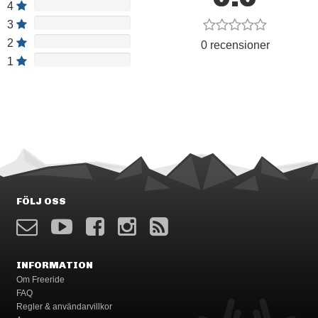
4
3
2
0 recensioner
1
FÖLJ OSS
INFORMATION
Om Freeride
FAQ
Regler & användarvillkor