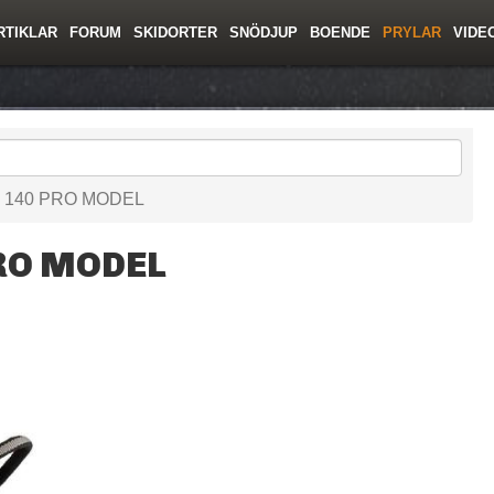
RTIKLAR
FORUM
SKIDORTER
SNÖDJUP
BOENDE
PRYLAR
VIDE
ing
Regler/Hjälp
Toppturer
Resor
Film
Liftkortspriser
Skolor
Lavinsäkerhet
Tricktips
Krönika
Ny
3 140 PRO MODEL
PRO MODEL