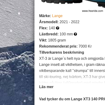
Märke:
Lange
Årsmodell:
2021 - 2022
Flex:
140
Lästbredd:
100 mm
Vikt:
1805 gram
Rekommenderat pris:
7000 Kr
Tillverkarens beskrivning
XT-3 är Lange´s helt nya och omgjorda h
Lange insett att vikthetsen, i gram räkna
viktbesparande kall "strumpa" till inne
till ski-touring, nej tvärtom, XT-3 har gi
bättre gå-läge (>60grader) med mindre fr
Läs mer
och utbytbara GripWalk sulor, snabbsnör
även är utskuren baktill i vadderad Lycr
Vad tycker du om Lange XT3 140 P
än alla andra tillverkare: Dual Core PU 