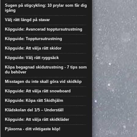
Sugen på stigcykling: 10 prylar som får dig
igång
Välj rätt längd på stavar
Köpguide: Avancerad topptursutrustning
Köpguide: Topptursutrustning
Köpguide: Att välja rätt skidor
Köpguide: Välj rätt ryggsäck
Köpa begagnad skidutrustning - 7 tips som
du behöver
Misstagen du inte skall göra vid skidköp
Köpguide: Att välja rätt snowboard
Köpguide: Köpa rätt Skidhjälm
Klädskolan del 1/5 – Underställ
Köpguide: Att välja rätt skidkläder
Pjäxorna - ditt viktigaste köp!