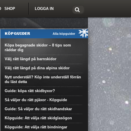
O
SHOP
LOGGA IN
tt om Freeride.se
KÖPGUIDER
Alla köpguider
Köpa begagnade skidor – 8 tips som
räddar dig
Välj rätt längd på barnskidor
Välj rätt längd på dina alpina skidor
Nytt underställ? Köp inte underställ förrän
du läst detta
Guide: köpa rätt skidbyxor?
Så väljer du rätt pjäxor - Köpguide
Guide: Så väljer du rätt skidhandskar
Köpguide: Att välja rätt skidglasögon
Köpguide: Att välja rätt bindningar