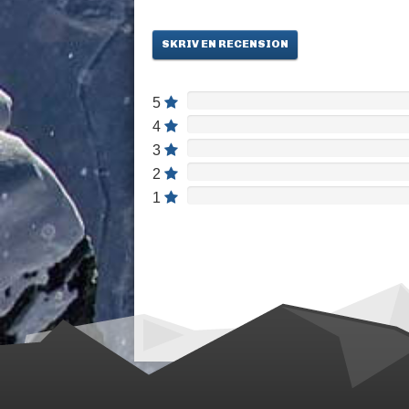
SKRIV EN RECENSION
5
4
3
2
1