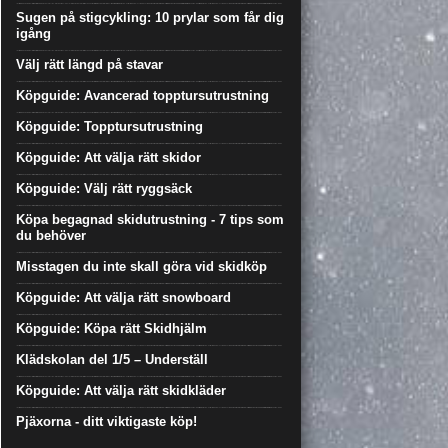
Sugen på stigcykling: 10 prylar som får dig
igång
Välj rätt längd på stavar
Köpguide: Avancerad topptursutrustning
Köpguide: Topptursutrustning
Köpguide: Att välja rätt skidor
Köpguide: Välj rätt ryggsäck
Köpa begagnad skidutrustning - 7 tips som
du behöver
Misstagen du inte skall göra vid skidköp
Köpguide: Att välja rätt snowboard
Köpguide: Köpa rätt Skidhjälm
Klädskolan del 1/5 – Underställ
Köpguide: Att välja rätt skidkläder
Pjäxorna - ditt viktigaste köp!