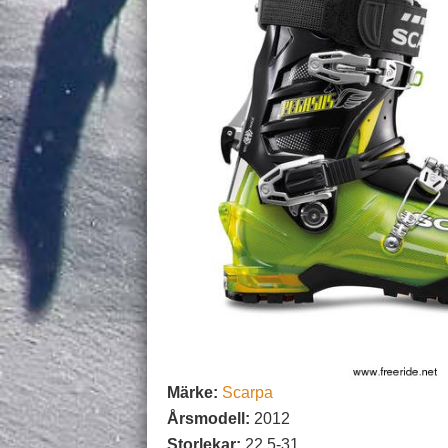
Märke:
Scarpa
Årsmodell:
2012
Storlekar:
22,5-31