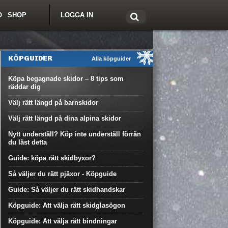
O
SHOP
LOGGA IN
tt om Freeride.se
KÖPGUIDER
Alla köpguider
Köpa begagnade skidor – 8 tips som
räddar dig
Välj rätt längd på barnskidor
Välj rätt längd på dina alpina skidor
Nytt underställ? Köp inte underställ förrän
du läst detta
Guide: köpa rätt skidbyxor?
Så väljer du rätt pjäxor - Köpguide
Guide: Så väljer du rätt skidhandskar
Köpguide: Att välja rätt skidglasögon
Köpguide: Att välja rätt bindningar