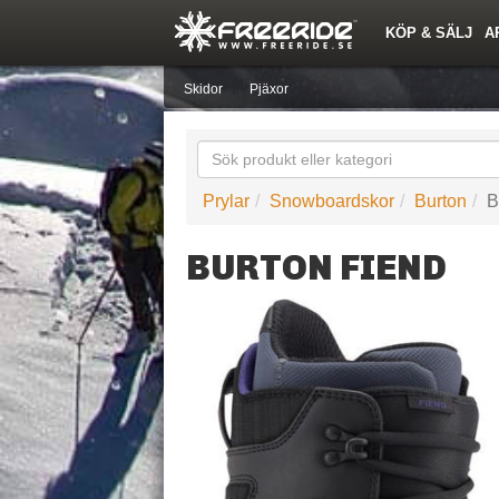
KÖP & SÄLJ
A
Nyheter
Nya inlägg
Snöfallstoppen
Årets Krasch
Quiz
Forumlista
Topplistor
Events
Sök
Profiler
Skidorter nära mig
Medlemmar
Utrustn
Skidor
Pjäxor
Prylar
Snowboardskor
Burton
B
BURTON FIEND