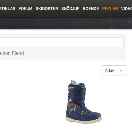
RTIKLAR
FORUM
SKIDORTER
SNÖDJUP
BOENDE
PRYLAR
VIDE
ing
Regler/Hjälp
Toppturer
Resor
Film
Liftkortspriser
Skolor
Lavinsäkerhet
Tricktips
Krönika
Ny
urton Fiend