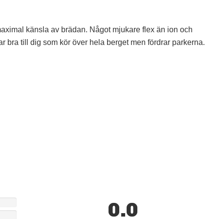
maximal känsla av brädan. Något mjukare flex än ion och
 bra till dig som kör över hela berget men fördrar parkerna.
0.0