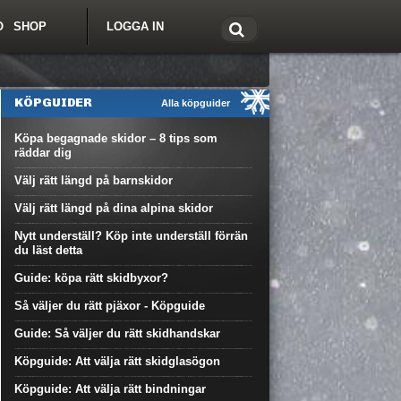
O
SHOP
LOGGA IN
tt om Freeride.se
KÖPGUIDER
Alla köpguider
Köpa begagnade skidor – 8 tips som
räddar dig
Välj rätt längd på barnskidor
Välj rätt längd på dina alpina skidor
Nytt underställ? Köp inte underställ förrän
du läst detta
Guide: köpa rätt skidbyxor?
Så väljer du rätt pjäxor - Köpguide
Guide: Så väljer du rätt skidhandskar
Köpguide: Att välja rätt skidglasögon
Köpguide: Att välja rätt bindningar