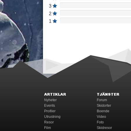
3
2
1
ARTIKLAR
TJÄNSTER
Nyheter
Forum
Events
Skidorter
Profiler
Boende
Utrustning
Video
Resor
Foto
Film
Skidresor