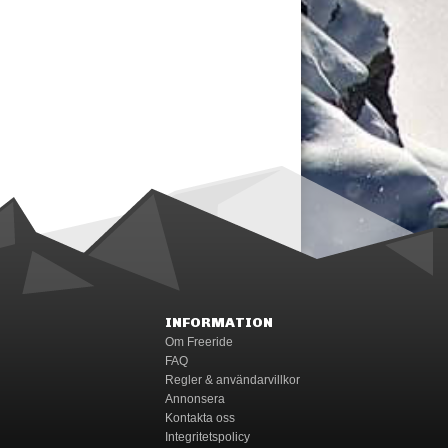
INFORMATION
Om Freeride
FAQ
Regler & användarvillkor
Annonsera
Kontakta oss
Integritetspolicy