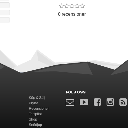
0 recensioner
FÖLJ OSS
Köp & Sälj
Prylar
Recensioner
Testpilot
Shop
Snödjup