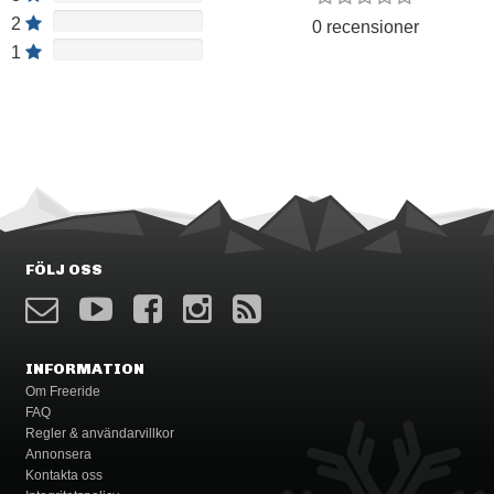
2
0 recensioner
1
FÖLJ OSS
INFORMATION
Om Freeride
FAQ
Regler & användarvillkor
Annonsera
Kontakta oss