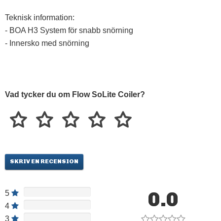
Teknisk information:
- BOA H3 System för snabb snörning
- Innersko med snörning
Vad tycker du om Flow SoLite Coiler?
SKRIV EN RECENSION
0.0
5
4
3