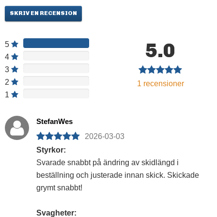
SKRIV EN RECENSION
5.0
5
4
3
2
1
recensioner
1
StefanWes
2026-03-03
Styrkor:
Svarade snabbt på ändring av skidlängd i
beställning och justerade innan skick. Skickade
grymt snabbt!
Svagheter: