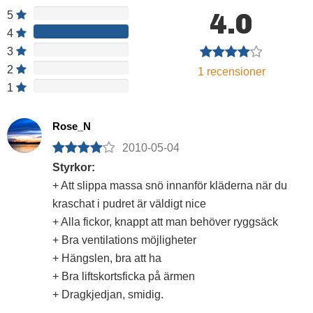
4.0
5
4
3
2
1
recensioner
1
Rose_N
2010-05-04
Styrkor:
+ Att slippa massa snö innanför kläderna när du
kraschat i pudret är väldigt nice
+ Alla fickor, knappt att man behöver ryggsäck
+ Bra ventilations möjligheter
+ Hängslen, bra att ha
+ Bra liftskortsficka på ärmen
+ Dragkjedjan, smidig.