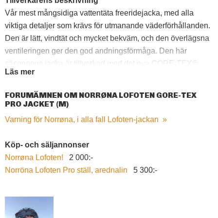
Tillverkarens beskrivning
Vår mest mångsidiga vattentäta freeridejacka, med alla
viktiga detaljer som krävs för utmanande väderförhållanden.
Den är lätt, vindtät och mycket bekväm, och den överlägsna
ventileringen ger den god andningsförmåga. Den här
säsongens jacka är tillverkad med det nya GORE-TEX®
Läs mer
Pro-materialet, vilket ger den ännu bättre andningsförmåga.
Helt klart en av Norrønas mest populära produkter. Nya och
FORUMÄMNEN OM NORRØNA LOFOTEN GORE-TEX
förbättrade muddar, limmade dragkedjor och huva med
PRO JACKET (M)
enhandsryggjustering. Vi rekommenderar att du lägger
Varning för Norrøna, i alla fall Lofoten-jackan
»
mobiltelefonen i den avsedda fickan på jackans insida, så
att den inte får några fuktskador.
Köp- och säljannonser
Norrøna Lofoten!
2 000:-
Norröna Lofoten Pro ställ, arednalin
5 300:-