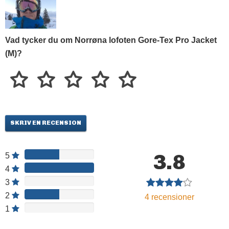
Vad tycker du om Norrøna lofoten Gore-Tex Pro Jacket
(M)?
SKRIV EN RECENSION
3.8
5
4
3
2
4
recensioner
1