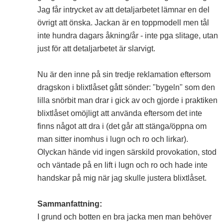
Jag får intrycket av att detaljarbetet lämnar en del
övrigt att önska. Jackan är en toppmodell men tål
inte hundra dagars åkning/år - inte pga slitage, utan
just för att detaljarbetet är slarvigt.
Nu är den inne på sin tredje reklamation eftersom
dragskon i blixtlåset gått sönder: "bygeln" som den
lilla snörbit man drar i gick av och gjorde i praktiken
blixtlåset omöjligt att använda eftersom det inte
finns något att dra i (det går att stänga/öppna om
man sitter inomhus i lugn och ro och lirkar).
Olyckan hände vid ingen särskild provokation, stod
och väntade på en lift i lugn och ro och hade inte
handskar på mig när jag skulle justera blixtlåset.
Sammanfattning:
I grund och botten en bra jacka men man behöver