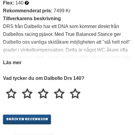
Flex:
140
Rekommenderat pris:
7499 Kr
Tillverkarens beskrivning
DRS från Dalbello har ett DNA som kommer direkt från
Dalbellos racing pjäxor. Med True Balanced Stance ger
Dalbello oss vanliga skidåkare möjligheten att "stå helt noll"
grader i vinkelkompensation. Detta är något WC-åkare ofta
använder som start - innan de börjar finjustera sin viktigaste
Läs mer
utrustningsdel. Detta skal är solitt gjuten i ett stycke full
Polyuretan och tillåter alla kända efterjusteringar. Med 60mm
Vad tycker du om Dalbello Drs 140?
breda Buckle straps, 98 mm plug-fit läst och ett modernt
insteg blir de dock tillgängliga för den kund som söker en
pjäxa med galet exakt kraftöverföring. Innerskorna är helt
värmeformbara i Ultralon och ger en kompakt passform och
varmare fötter än andra racepjuck.
SKRIV EN RECENSION