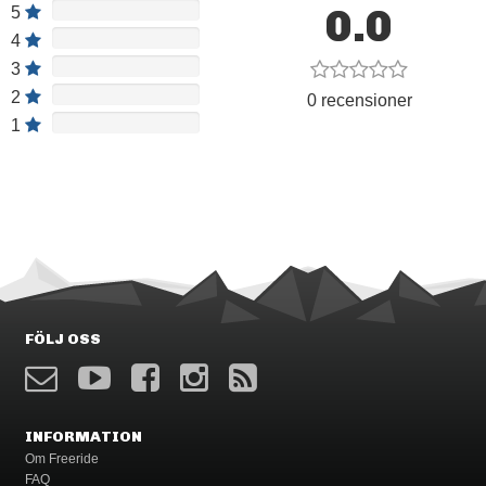
0.0
5
4
3
2
0 recensioner
1
FÖLJ OSS
INFORMATION
Om Freeride
FAQ