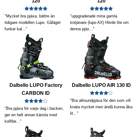
120
120
"Mycket bra pjäxa, bättre än
"uppgraderade mina gamla
tidigare modellen Lupo. Gåläget
trotjänare (lupo AX) Hörde lite om
funkar kal..."
denna pjäx..."
Dalbello LUPO Factory
Dalbello LUPO AIR 130 ID
CARBON ID
"Bra allroundpjäxa för den som vill
knata mycket men ändå kunna åka
"Bra pjäxa för varje dag i backen,
lit..."
ger en helt annan känsla med
kolfibe..."