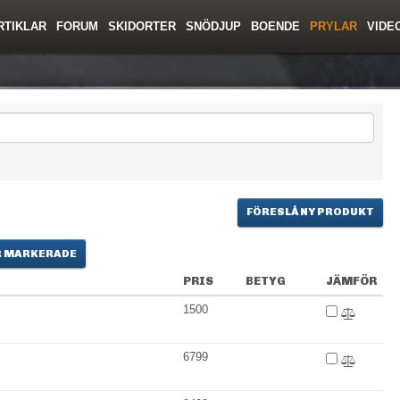
RTIKLAR
FORUM
SKIDORTER
SNÖDJUP
BOENDE
PRYLAR
VIDE
ing
Regler/Hjälp
Toppturer
Resor
Film
Liftkortspriser
Skolor
Lavinsäkerhet
Tricktips
Krönika
Ny
FÖRESLÅ NY PRODUKT
 MARKERADE
PRIS
BETYG
JÄMFÖR
1500
6799