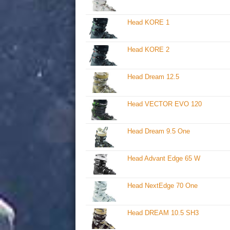
Head KORE 1
Head KORE 2
Head Dream 12.5
Head VECTOR EVO 120
Head Dream 9.5 One
Head Advant Edge 65 W
Head NextEdge 70 One
Head DREAM 10.5 SH3