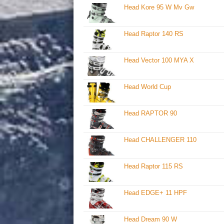
Head Kore 95 W Mv Gw
Head Raptor 140 RS
Head Vector 100 MYA X
Head World Cup
Head RAPTOR 90
Head CHALLENGER 110
Head Raptor 115 RS
Head EDGE+ 11 HPF
Head Dream 90 W