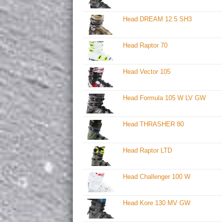
Head DREAM 12.5 SH3
Head Raptor 70
Head Vector 105
Head Formula 105 W LV GW
Head THRASHER 80
Head Raptor LTD
Head Challenger 100 W
Head Kore 130 MV GW