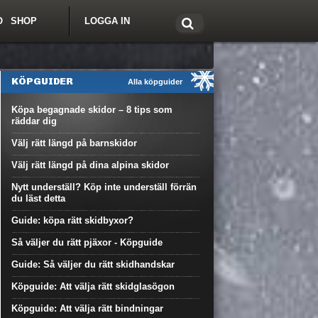
O
SHOP
LOGGA IN
tt om Freeride.se
KÖPGUIDER
Alla köpguider
Köpa begagnade skidor – 8 tips som
räddar dig
Välj rätt längd på barnskidor
Välj rätt längd på dina alpina skidor
Nytt underställ? Köp inte underställ förrän
du läst detta
Guide: köpa rätt skidbyxor?
Så väljer du rätt pjäxor - Köpguide
Guide: Så väljer du rätt skidhandskar
Köpguide: Att välja rätt skidglasögon
Köpguide: Att välja rätt bindningar