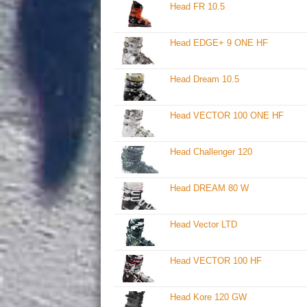
Head FR 10.5
Head EDGE+ 9 ONE HF
Head Dream 10.5
Head VECTOR 100 ONE HF
Head Challenger 120
Head DREAM 80 W
Head Vector LTD
Head VECTOR 100 HF
Head Kore 120 GW