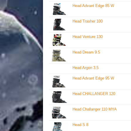
Head Advant Edge 85 W
Head Trasher 100
Head Venture 130
Head Dream 9.5
Head Argon 3.5
Head Advant Edge 95 W
Head CHALLANGER 120
Head Challanger 110 MYA
Head S 8