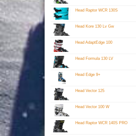
Head Raptor WCR 130S
Head Kore 130 Lv Gw
Head AdaptEdge 100
Head Formula 130 LV
Head Edge 9+
Head Vector 125
Head Vector 100 W
Head Raptor WCR 140S PRO