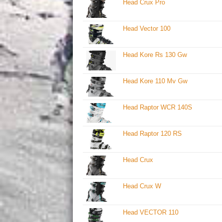
Head Crux Pro
Head Vector 100
Head Kore Rs 130 Gw
Head Kore 110 Mv Gw
Head Raptor WCR 140S
Head Raptor 120 RS
Head Crux
Head Crux W
Head VECTOR 110