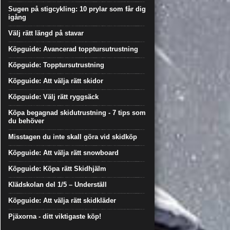
Sugen på stigcykling: 10 prylar som får dig
igång
Välj rätt längd på stavar
Köpguide: Avancerad topptursutrustning
Köpguide: Topptursutrustning
Köpguide: Att välja rätt skidor
Köpguide: Välj rätt ryggsäck
Köpa begagnad skidutrustning - 7 tips som
du behöver
Misstagen du inte skall göra vid skidköp
Köpguide: Att välja rätt snowboard
Köpguide: Köpa rätt Skidhjälm
Klädskolan del 1/5 – Underställ
Köpguide: Att välja rätt skidkläder
Pjäxorna - ditt viktigaste köp!