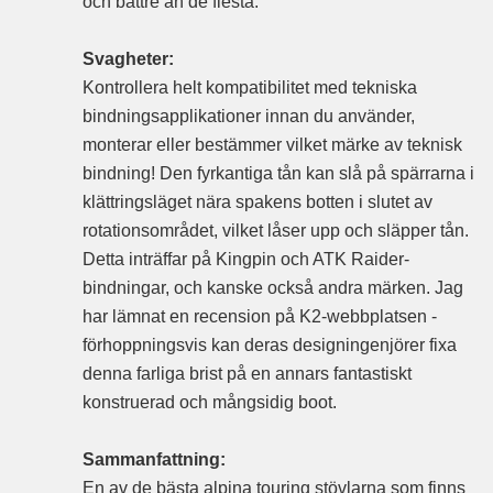
och bättre än de flesta.
Svagheter:
Kontrollera helt kompatibilitet med tekniska
bindningsapplikationer innan du använder,
monterar eller bestämmer vilket märke av teknisk
bindning! Den fyrkantiga tån kan slå på spärrarna i
klättringsläget nära spakens botten i slutet av
rotationsområdet, vilket låser upp och släpper tån.
Detta inträffar på Kingpin och ATK Raider-
bindningar, och kanske också andra märken. Jag
har lämnat en recension på K2-webbplatsen -
förhoppningsvis kan deras designingenjörer fixa
denna farliga brist på en annars fantastiskt
konstruerad och mångsidig boot.
Sammanfattning:
En av de bästa alpina touring stövlarna som finns