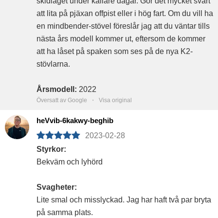
skidläget under kallare dagar. Gör det mycket svårt
att lita på pjäxan offpist eller i hög fart. Om du vill ha
en mindbender-stövel föreslår jag att du väntar tills
nästa års modell kommer ut, eftersom de kommer
att ha låset på spaken som ses på de nya K2-
stövlarna.
Årsmodell:
2022
Översatt av Google ・
Visa original
heVvib-6kakwy-beghib
2023-02-28
Styrkor:
Bekväm och lyhörd
Svagheter:
Lite smal och misslyckad. Jag har haft två par bryta
på samma plats.