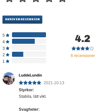
SKRIV EN RECENSION
4.2
5
4
3
2
6
recensioner
1
LuddeLundin
2021-10-13
Styrkor:
Stabila, lätt vikt.
Svagheter: