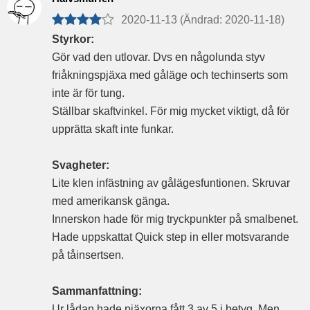
2020-11-13 (Ändrad: 2020-11-18)
Styrkor:
Gör vad den utlovar. Dvs en någolunda styv
friåkningspjäxa med gåläge och techinserts som
inte är för tung.
Ställbar skaftvinkel. För mig mycket viktigt, då för
upprätta skaft inte funkar.
Svagheter:
Lite klen infästning av gålägesfuntionen. Skruvar
med amerikansk gänga.
Innerskon hade för mig tryckpunkter på smalbenet.
Hade uppskattat Quick step in eller motsvarande
på tåinsertsen.
Sammanfattning:
Ur lådan hade pjäxorna fått 3 av 5 i betyg. Men