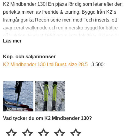
K2 Mindbender 130! En pjäxa för dig som letar efter den
perfekta mixen av freeride & touring. Byggd från K2´s
framgångsrika Recon serie men med Tech inserts, ett
avancerat walkmode och en innersko byggd för bättre
gåfunktion. Endast 1650 gram i storlek 26,5. Pjäxan är
Läs mer
98mm i lästen vilken kan anses ganska smalt men det är en
otroligt skön läst. Innerskon är av materialet Ultralon som är
Köp- och säljannonser
mycket formbart och väldigt isolerande. Skaftet är av Pebax,
K2 Mindbender 130 Ltd Burst. size 28.5
3 500:-
vilket är mycket lätt och nederdelen är av TPU vilket är
formbart och stryktåligt. K2 Mindbender serien är för dig som
inte vill kompromissa och som vill ha den mest mångsidiga
pjäxan på markanden just nu. Från 24,5 - 30,5. Unisex
storlekar
Vad tycker du om K2 Mindbender 130?