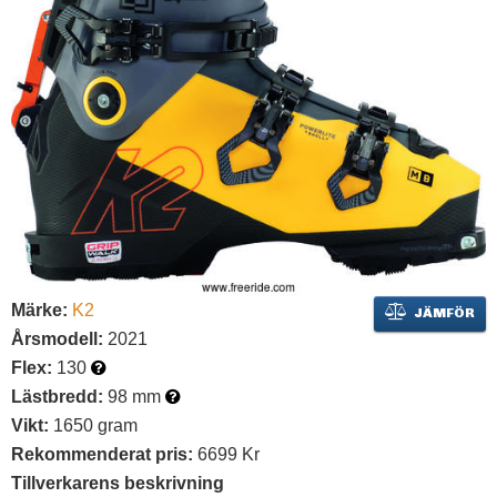
Märke:
K2
JÄMFÖR
Årsmodell:
2021
Flex:
130
Lästbredd:
98 mm
Vikt:
1650 gram
Rekommenderat pris:
6699 Kr
Tillverkarens beskrivning