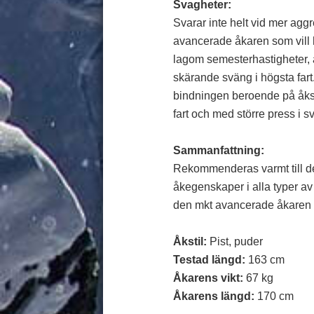
Svagheter:
Svarar inte helt vid mer aggr
avancerade åkaren som vill h
lagom semesterhastigheter, ä
skärande sväng i högsta fart
bindningen beroende på åksti
fart och med större press i 
Sammanfattning:
Rekommenderas varmt till den 
åkegenskaper i alla typer av 
den mkt avancerade åkaren s
Åkstil:
Pist, puder
Testad längd:
163 cm
Åkarens vikt:
67 kg
Åkarens längd:
170 cm