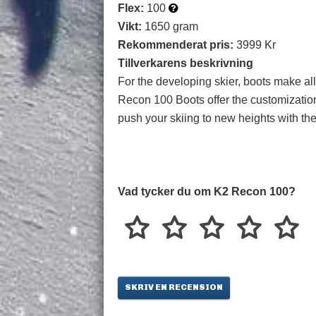
Flex:
100
Vikt:
1650 gram
Rekommenderat pris:
3999 Kr
Tillverkarens beskrivning
For the developing skier, boots make all t
Recon 100 Boots offer the customization 
push your skiing to new heights with t
Vad tycker du om K2 Recon 100?
SKRIV EN RECENSION