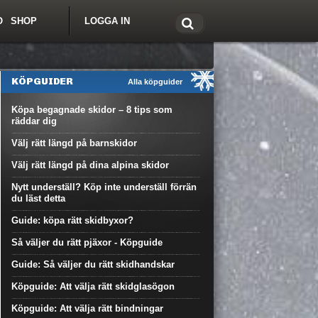
O
SHOP
LOGGA IN
tt om Freeride.se
KÖPGUIDER
Alla köpguider
Köpa begagnade skidor – 8 tips som
räddar dig
Välj rätt längd på barnskidor
Välj rätt längd på dina alpina skidor
Nytt underställ? Köp inte underställ förrän
du läst detta
Guide: köpa rätt skidbyxor?
Så väljer du rätt pjäxor - Köpguide
Guide: Så väljer du rätt skidhandskar
Köpguide: Att välja rätt skidglasögon
Köpguide: Att välja rätt bindningar