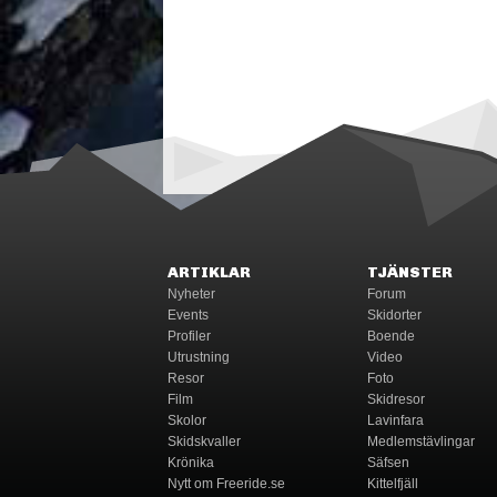
ARTIKLAR
TJÄNSTER
Nyheter
Forum
Events
Skidorter
Profiler
Boende
Utrustning
Video
Resor
Foto
Film
Skidresor
Skolor
Lavinfara
Skidskvaller
Medlemstävlingar
Krönika
Säfsen
Nytt om Freeride.se
Kittelfjäll