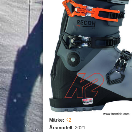
Märke:
K2
Årsmodell:
2021