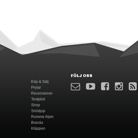
FÖLJ OSS
Köp & Sälj
Prylar
Recensioner
Testpilot
Shop
Snödjup
Romme Alpin
Branäs
Kläppen