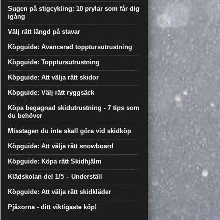
Sugen på stigcykling: 10 prylar som får dig
igång
Välj rätt längd på stavar
Köpguide: Avancerad topptursutrustning
Köpguide: Topptursutrustning
Köpguide: Att välja rätt skidor
Köpguide: Välj rätt ryggsäck
Köpa begagnad skidutrustning - 7 tips som
du behöver
Misstagen du inte skall göra vid skidköp
Köpguide: Att välja rätt snowboard
Köpguide: Köpa rätt Skidhjälm
Klädskolan del 1/5 – Underställ
Köpguide: Att välja rätt skidkläder
Pjäxorna - ditt viktigaste köp!