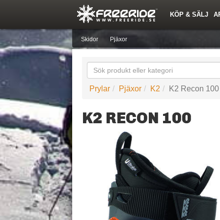
KÖP & SÄLJ
A
Nyheter
Nya inlägg
Snöfallstoppen
Årets Krasch
Quiz
Forumlista
Topplistor
Events
Sök
Profiler
Skidorter nära mig
Medlemmar
Utrustn
Skidor
Pjäxor
Prylar
Pjäxor
K2
K2 Recon 100
K2 RECON 100