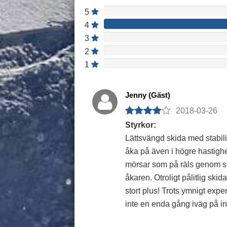
5
4
3
2
1
Jenny (Gäst)
2018-03-26
Styrkor:
Lättsvängd skida med stabilitet
åka på även i högre hastighe
mörsar som på räls genom sn
åkaren. Otroligt pålitlig skid
stort plus! Trots ymnigt exp
inte en enda gång iväg på inne