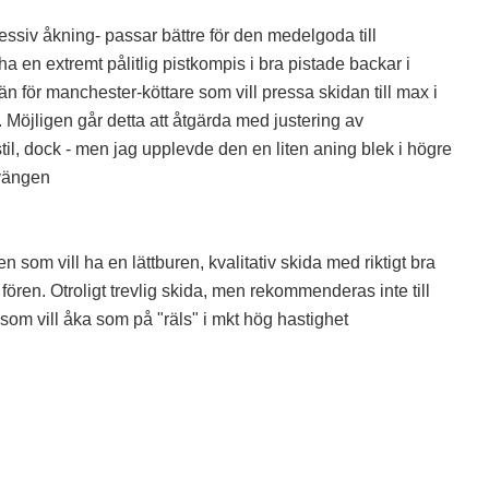
essiv åkning- passar bättre för den medelgoda till
a en extremt pålitlig pistkompis i bra pistade backar i
n för manchester-köttare som vill pressa skidan till max i
. Möjligen går detta att åtgärda med justering av
l, dock - men jag upplevde den en liten aning blek i högre
svängen
som vill ha en lättburen, kvalitativ skida med riktigt bra
fören. Otroligt trevlig skida, men rekommenderas inte till
om vill åka som på "räls" i mkt hög hastighet