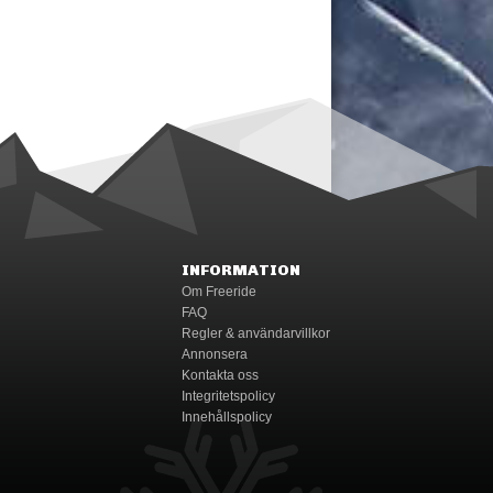
INFORMATION
Om Freeride
FAQ
Regler & användarvillkor
Annonsera
Kontakta oss
Integritetspolicy
Innehållspolicy