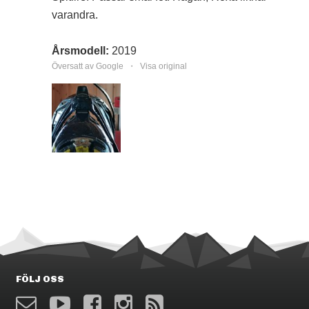
varandra.
Årsmodell:
2019
Översatt av Google ・
Visa original
FÖLJ OSS