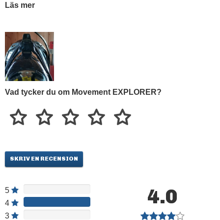
Läs mer
reached in this sector. They have improved the boots
reputation as one of the most reliable on the market. The
target customer is defined and this boot’s range responds
completely to the enthusiast & professional ski touring
demand. For this season, a special nod to our expert
customers who are looking for lightness and extreme
precision with the carbon cuff.
Vad tycker du om Movement EXPLORER?
MOUNTAIN PASSION
SKRIV EN RECENSION
4.0
5
4
3