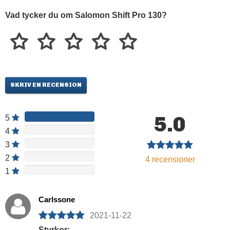
Vad tycker du om Salomon Shift Pro 130?
SKRIV EN RECENSION
5.0
5
4
3
2
4
recensioner
1
Carlssone
2021-11-22
Styrkor: