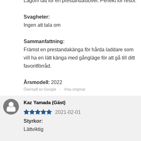
Lagom lätt för en prestandastövel. Perfekt för resor.
Svagheter:
Ingen att tala om
Sammanfattning:
Främst en prestandakänga för hårda laddare som
vill ha en lätt känga med gångläge för att gå till ditt
favoritförråd.
Årsmodell:
2022
Översatt av Google ・
Visa original
Kaz Yamada (Gäst)
2021-02-01
Styrkor:
Lättviktig