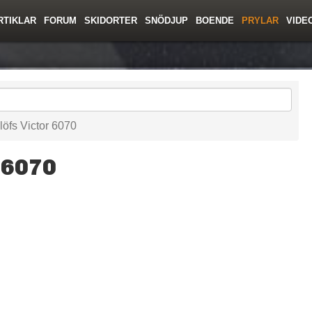
RTIKLAR
FORUM
SKIDORTER
SNÖDJUP
BOENDE
PRYLAR
VIDE
ing
Regler/Hjälp
Toppturer
Resor
Film
Liftkortspriser
Skolor
Lavinsäkerhet
Tricktips
Krönika
Ny
öfs Victor 6070
 6070