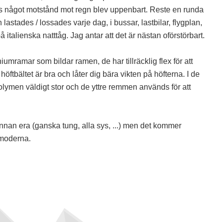
s något motstånd mot regn blev uppenbart. Reste en runda
astades / lossades varje dag, i bussar, lastbilar, flygplan,
 italienska natttåg. Jag antar att det är nästan oförstörbart.
umramar som bildar ramen, de har tillräcklig flex för att
höftbältet är bra och låter dig bära vikten på höfterna. I de
volymen väldigt stor och de yttre remmen används för att
nnan era (ganska tung, alla sys, ...) men det kommer
 moderna.