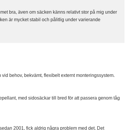
emet bra, även om säcken känns relativt stor på mig under
ken är mycket stabil och pålitlig under varierande
lym vid behov, bekvämt, flexibelt externt monteringssystem.
repellant, med sidosäckar till bred för att passera genom tåg
edan 2001, fick aldrig några problem med det. Det