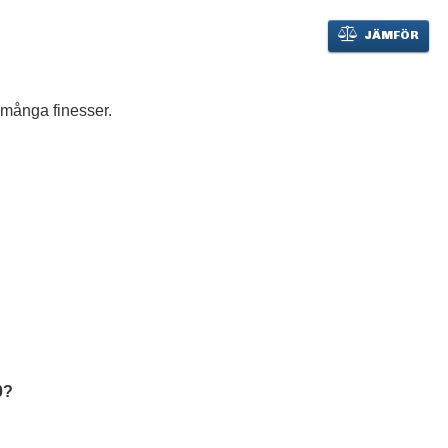
JÄMFÖR
 många finesser.
0?