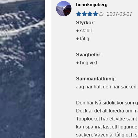
henrikmjoberg
2007-03-07
Styrkor:
+ stabil
+ tålig
Svagheter:
+ hög vikt
Sammanfattning:
Jag har haft den här säcken 
Den har två sidofickor som gå
Dock är det att föredra om m
Topplocket har ett yttre samt 
kan spänna fast ett liggunder
säcken. Väven är tålig och s