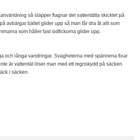
användning så släpper flagnar det vattentätta skicktet på
å avbärgar bältet glider upp så man får dra åt allt som
marna som håller fast sidfickorna glider upp.
a och långa vandringar. Svagheterna med spännena fixar
n inte är vattentät löser man med ett regnskydd på säcken
säck i säcken.