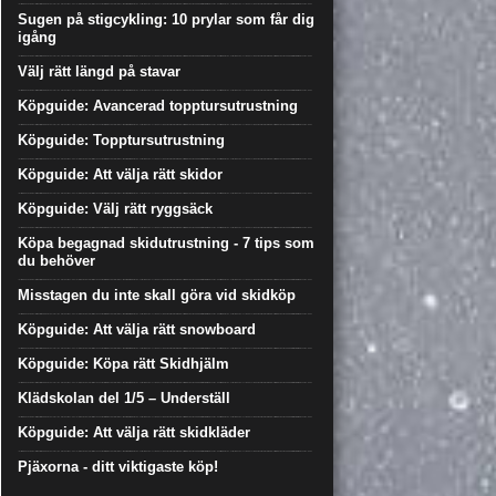
Sugen på stigcykling: 10 prylar som får dig
igång
Välj rätt längd på stavar
Köpguide: Avancerad topptursutrustning
Köpguide: Topptursutrustning
Köpguide: Att välja rätt skidor
Köpguide: Välj rätt ryggsäck
Köpa begagnad skidutrustning - 7 tips som
du behöver
Misstagen du inte skall göra vid skidköp
Köpguide: Att välja rätt snowboard
Köpguide: Köpa rätt Skidhjälm
Klädskolan del 1/5 – Underställ
Köpguide: Att välja rätt skidkläder
Pjäxorna - ditt viktigaste köp!