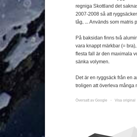
regniga Skottland det sakna
2007-2008 så att ryggsäcken l
tåg, ... Används som matris på
På baksidan finns två alumini
vara knappt märkbar (= bra), 
flesta fall är den maximala 
sänka volymen.
Det är en ryggsäck från en a
troligen att överleva många
Översatt av Google ・
Visa original