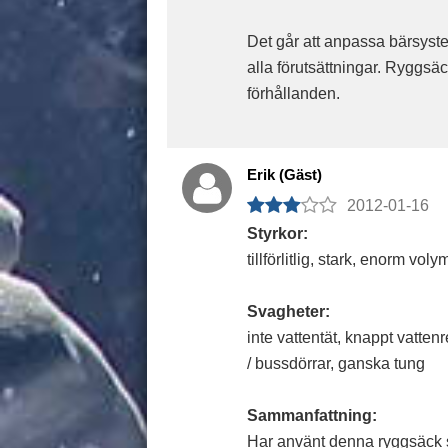
Det går att anpassa bärsyst
alla förutsättningar. Ryggsäc
förhållanden.
Erik (Gäst)
2012-01-16
Styrkor:
tillförlitlig, stark, enorm vo
Svagheter:
inte vattentät, knappt vatten
/ bussdörrar, ganska tung
Sammanfattning:
Har använt denna ryggsäck s