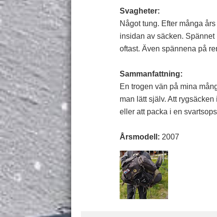
Svagheter:
Något tung. Efter många års 
insidan av säcken. Spännet p
oftast. Även spännena på rem
Sammanfattning:
En trogen vän på mina mång
man lätt själv. Att rygsäcke
eller att packa i en svartsop
Årsmodell:
2007