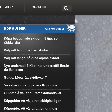
O
SHOP
LOGGA IN
tt om Freeride.se
KÖPGUIDER
Alla köpguider
Köpa begagnade skidor – 8 tips som
räddar dig
Välj rätt längd på barnskidor
Välj rätt längd på dina alpina skidor
Nytt underställ? Köp inte underställ förrän
du läst detta
Guide: köpa rätt skidbyxor?
Så väljer du rätt pjäxor - Köpguide
Guide: Så väljer du rätt skidhandskar
Köpguide: Att välja rätt skidglasögon
Köpguide: Att välja rätt bindningar