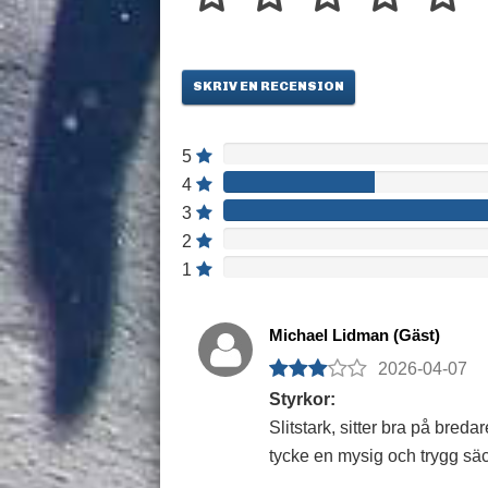
SKRIV EN RECENSION
5
4
3
2
1
Michael Lidman (Gäst)
2026-04-07
Styrkor:
Slitstark, sitter bra på breda
tycke en mysig och trygg säc