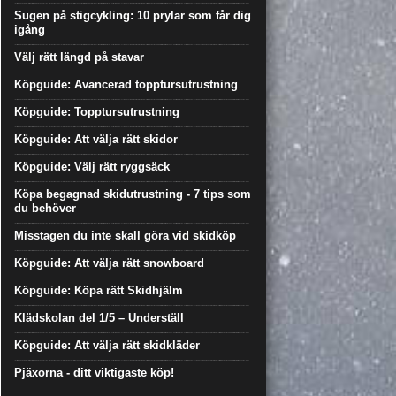
Sugen på stigcykling: 10 prylar som får dig
igång
Välj rätt längd på stavar
Köpguide: Avancerad topptursutrustning
Köpguide: Topptursutrustning
Köpguide: Att välja rätt skidor
Köpguide: Välj rätt ryggsäck
Köpa begagnad skidutrustning - 7 tips som
du behöver
Misstagen du inte skall göra vid skidköp
Köpguide: Att välja rätt snowboard
Köpguide: Köpa rätt Skidhjälm
Klädskolan del 1/5 – Underställ
Köpguide: Att välja rätt skidkläder
Pjäxorna - ditt viktigaste köp!