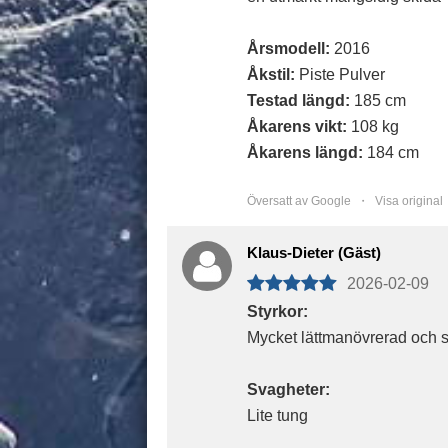
Årsmodell:
2016
Åkstil:
Piste Pulver
Testad längd:
185 cm
Åkarens vikt:
108 kg
Åkarens längd:
184 cm
Översatt av Google ・
Visa original
Klaus-Dieter (Gäst)
2026-02-09
Styrkor:
Mycket lättmanövrerad och st
Svagheter:
Lite tung