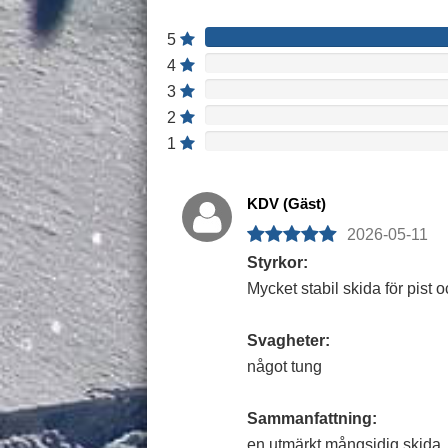
5
4
3
2
1
KDV (Gäst)
2026-05-11
Styrkor:
Mycket stabil skida för pist o
Svagheter:
något tung
Sammanfattning:
en utmärkt mångsidig skida