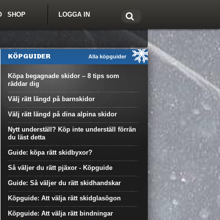
O
SHOP
LOGGA IN
tt om Freeride.se
KÖPGUIDER
Alla köpguider
Köpa begagnade skidor – 8 tips som
räddar dig
Välj rätt längd på barnskidor
Välj rätt längd på dina alpina skidor
Nytt underställ? Köp inte underställ förrän
du läst detta
Guide: köpa rätt skidbyxor?
Så väljer du rätt pjäxor - Köpguide
Guide: Så väljer du rätt skidhandskar
Köpguide: Att välja rätt skidglasögon
Köpguide: Att välja rätt bindningar