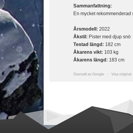
Sammanfattning:
En mycket rekommenderad sk
Årsmodell:
2022
Åkstil:
Pister med djup snö
Testad längd:
182 cm
Åkarens vikt:
103 kg
Åkarens längd:
183 cm
Översatt av Google ・
Visa original