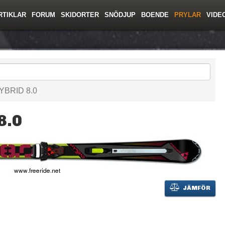
RTIKLAR
FORUM
SKIDORTER
SNÖDJUP
BOENDE
PRYLAR
VIDE
ing
Regler/Hjälp
Toppturer
Resor
Film
Liftkortspriser
Skolor
Lavinsäkerhet
Tricktips
Krönika
Ny
HYBRID 8.0
8.0
JÄMFÖR