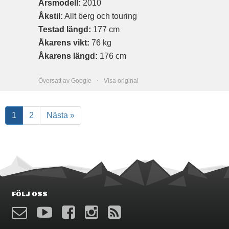
Årsmodell:
2010
Åkstil:
Allt berg och touring
Testad längd:
177 cm
Åkarens vikt:
76 kg
Åkarens längd:
176 cm
Översatt av Google ・
Visa original
1
2
Nästa »
FÖLJ OSS