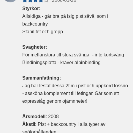
2008-01-28
Styrkor:
Allsidiga - går bra på isig pist såväl som i
backcountry
Stabilitet och grepp
Svagheter:
För mellanstora till stora svängar - inte kortsväng
Bindiningsplatta - kräver alpinbinding
Sammanfattning:
Jag har testat dessa 2tim i pist och uppkörd lössnö
- assköna komplement till fetingar. Går som ett
expresståg genom ojämnheter!
Årsmodell:
2008
Åkstil:
Pist + backcountry i alla typer av
snöförhållanden