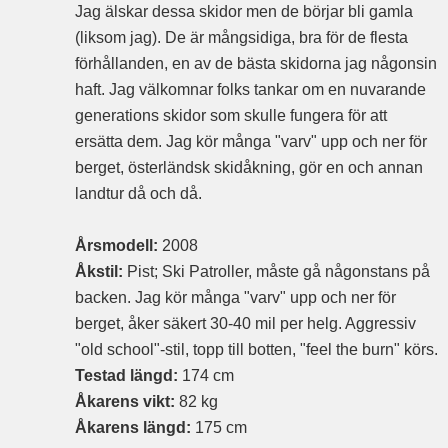
Jag älskar dessa skidor men de börjar bli gamla
(liksom jag). De är mångsidiga, bra för de flesta
förhållanden, en av de bästa skidorna jag någonsin
haft. Jag välkomnar folks tankar om en nuvarande
generations skidor som skulle fungera för att
ersätta dem. Jag kör många "varv" upp och ner för
berget, österländsk skidåkning, gör en och annan
landtur då och då.
Årsmodell:
2008
Åkstil:
Pist; Ski Patroller, måste gå någonstans på
backen. Jag kör många "varv" upp och ner för
berget, åker säkert 30-40 mil per helg. Aggressiv
"old school"-stil, topp till botten, "feel the burn" körs.
Testad längd:
174 cm
Åkarens vikt:
82 kg
Åkarens längd:
175 cm