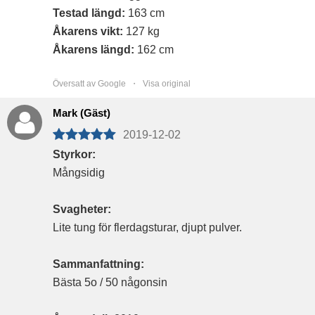
Testad längd:
163 cm
Åkarens vikt:
127 kg
Åkarens längd:
162 cm
Översatt av Google ・
Visa original
Mark (Gäst)
2019-12-02
Styrkor:
Mångsidig
Svagheter:
Lite tung för flerdagsturar, djupt pulver.
Sammanfattning:
Bästa 5o / 50 någonsin