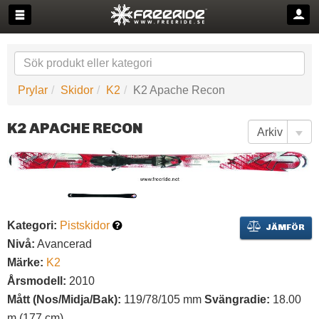
Prylar
Skidor
K2
K2 Apache Recon
K2 APACHE RECON
Kategori:
Pistskidor
JÄMFÖR
Nivå:
Avancerad
Märke:
K2
Årsmodell:
2010
Mått (Nos/Midja/Bak):
119/78/105 mm
Svängradie:
18.00
m (177 cm)