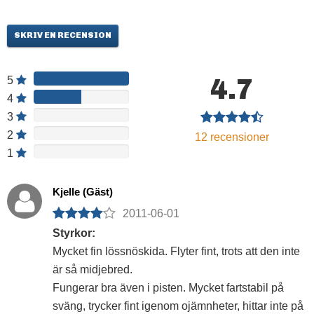
SKRIV EN RECENSION
4.7
5
4
3
2
12
recensioner
1
Kjelle (Gäst)
2011-06-01
Styrkor:
Mycket fin lössnöskida. Flyter fint, trots att den inte
är så midjebred.
Fungerar bra även i pisten. Mycket fartstabil på
sväng, trycker fint igenom ojämnheter, hittar inte på