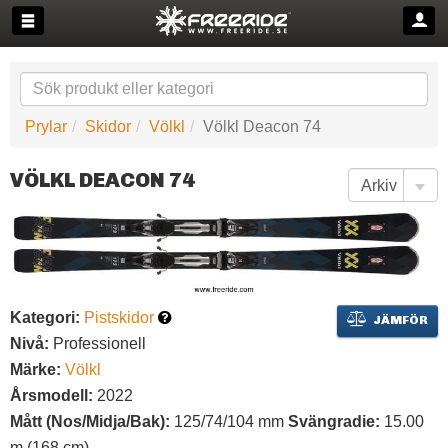
Prylar
Skidor
Völkl
Völkl Deacon 74
VÖLKL DEACON 74
Kategori:
Pistskidor
JÄMFÖR
Nivå:
Professionell
Märke:
Völkl
Årsmodell:
2022
Mått (Nos/Midja/Bak):
125/74/104 mm
Svängradie:
15.00
m (168 cm)