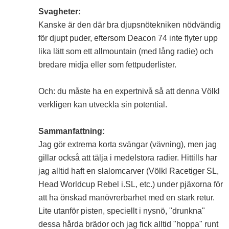
Svagheter:
Kanske är den där bra djupsnötekniken nödvändig
för djupt puder, eftersom Deacon 74 inte flyter upp
lika lätt som ett allmountain (med lång radie) och
bredare midja eller som fettpuderlister.
Och: du måste ha en expertnivå så att denna Völkl
verkligen kan utveckla sin potential.
Sammanfattning:
Jag gör extrema korta svängar (vävning), men jag
gillar också att tälja i medelstora radier. Hittills har
jag alltid haft en slalomcarver (Völkl Racetiger SL,
Head Worldcup Rebel i.SL, etc.) under pjäxorna för
att ha önskad manövrerbarhet med en stark retur.
Lite utanför pisten, speciellt i nysnö, "drunkna"
dessa hårda brädor och jag fick alltid "hoppa" runt