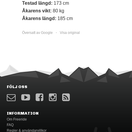
Testad längd:
173 cm
Åkarens vikt:
80 kg
Åkarens längd:
185 cm
Översatt av Google ・
Visa original
FÖLJ OSS
INFORMATION
Om Freeride
FAQ
Regler & användarvillkor