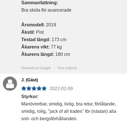
Sammanfattning:
Bra skida för avancerade
Årsmodell:
2019
Åkstil:
Pist
Testad längd:
173 cm
Åkarens vikt:
77 kg
Åkarens längd:
180 cm
Översatt av Google ・
Visa original
J. (Gäst)
2022-02-09
Styrkor:
Manövrerbar, smidig, livlig, bra retur, förlåtande,
smidig, rolig, "jack of all trades" för (nästan) alla
snö- och bergsförhållanden.