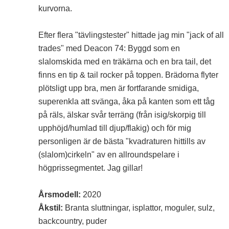
kurvorna.
Efter flera "tävlingstester" hittade jag min "jack of all
trades" med Deacon 74: Byggd som en
slalomskida med en träkärna och en bra tail, det
finns en tip & tail rocker på toppen. Brädorna flyter
plötsligt upp bra, men är fortfarande smidiga,
superenkla att svänga, åka på kanten som ett tåg
på räls, älskar svår terräng (från isig/skorpig till
upphöjd/humlad till djup/flakig) och för mig
personligen är de bästa "kvadraturen hittills av
(slalom)cirkeln" av en allroundspelare i
högprissegmentet. Jag gillar!
Årsmodell:
2020
Åkstil:
Branta sluttningar, isplattor, moguler, sulz,
backcountry, puder