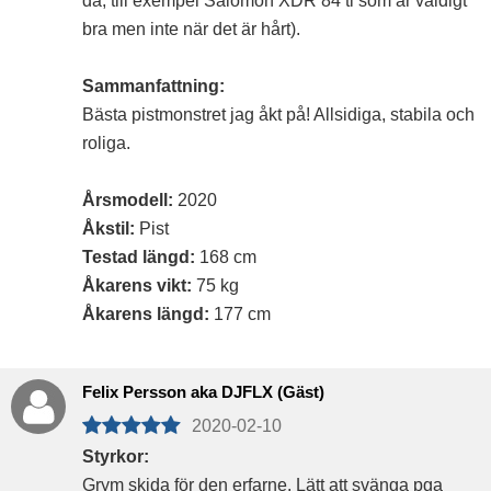
då, till exempel Salomon XDR 84 ti som är väldigt
bra men inte när det är hårt).
Sammanfattning:
Bästa pistmonstret jag åkt på! Allsidiga, stabila och
roliga.
Årsmodell:
2020
Åkstil:
Pist
Testad längd:
168 cm
Åkarens vikt:
75 kg
Åkarens längd:
177 cm
Felix Persson aka DJFLX (Gäst)
2020-02-10
Styrkor:
Grym skida för den erfarne. Lätt att svänga pga