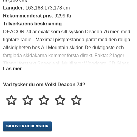
Längder:
163,168,173,178 cm
Rekommenderat pris:
9299 Kr
Tillverkarens beskrivning
DEACON 74 är exakt som sitt syskon Deacon 76 men med
tightare radie - Maximal pistprestanda parat med den roliga
allsidigheten hos All Mountain skidor. De duktigaste och
fartglada skidåkarna kommer förstå direkt. Fakta: 2 lager
Titanal förstärkt Speedwall Multilayer Woodcore, 3D.Glass,
Läs mer
nya UVO 3D, P-Tex 4504 belag och Markers X-Cell
bindningar på rMotion2 platta. Alltså mycket som hos
Vad tycker du om Völkl Deacon 74?
Racetiger GS & SL - MEN med de bredare måtten och
förlängd (XTD) Tip- & Tail rocker profil får vi fram något riktigt
bra, lättåkt - och galet kul! Behöver vi säga att detta är
framtidens melodi för alla utan röd/blå portfokus.
SKRIV EN RECENSION