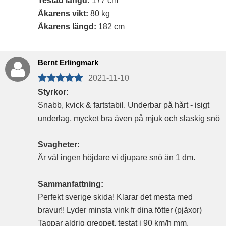
Testad längd:
177 cm
Åkarens vikt:
80 kg
Åkarens längd:
182 cm
Bernt Erlingmark
2021-11-10
Styrkor:
Snabb, kvick & fartstabil. Underbar på hårt - isigt
underlag, mycket bra även på mjuk och slaskig snö
Svagheter:
Är väl ingen höjdare vi djupare snö än 1 dm.
Sammanfattning:
Perfekt sverige skida! Klarar det mesta med
bravur!! Lyder minsta vink fr dina fötter (pjäxor)
Tappar aldrig greppet, testat i 90 km/h mm.