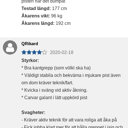
pisten när det dumpat
Testad längd:
177 cm
Åkarens vikt:
96 kg
Åkarens längd:
192 cm
QRikard
2020-02-18
Styrkor:
* Bra kantgrepp (som völkl ska ha)
* Väldigt stabila och bekväma i mjukare pist även
om dom kräver teknik/fart.
* Kvicka i sväng vid aktiv åkning.
* Carvar galant i lätt uppkörd pist
Svagheter:
- Kräver aktiv teknik för att vara roliga att åka på
- Fick jobba klart mer för att hålla greppet i isig och