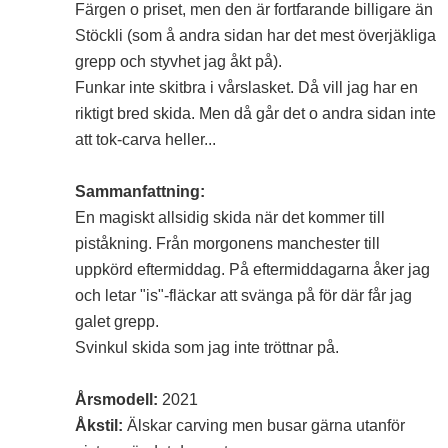
Färgen o priset, men den är fortfarande billigare än
Stöckli (som å andra sidan har det mest överjäkliga
grepp och styvhet jag åkt på).
Funkar inte skitbra i vårslasket. Då vill jag har en
riktigt bred skida. Men då går det o andra sidan inte
att tok-carva heller...
Sammanfattning:
En magiskt allsidig skida när det kommer till
piståkning. Från morgonens manchester till
uppkörd eftermiddag. På eftermiddagarna åker jag
och letar "is"-fläckar att svänga på för där får jag
galet grepp.
Svinkul skida som jag inte tröttnar på.
Årsmodell:
2021
Åkstil:
Älskar carving men busar gärna utanför