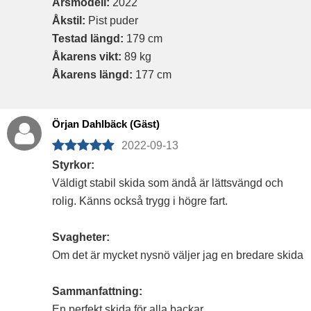
Årsmodell:
2022
Åkstil:
Pist puder
Testad längd:
179 cm
Åkarens vikt:
89 kg
Åkarens längd:
177 cm
Örjan Dahlbäck (Gäst)
2022-09-13
Styrkor:
Väldigt stabil skida som ändå är lättsvängd och
rolig. Känns också trygg i högre fart.
Svagheter:
Om det är mycket nysnö väljer jag en bredare skida
Sammanfattning:
En perfekt skida för alla backar