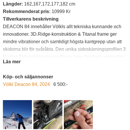
Längder:
162,167,172,177,182 cm
Rekommenderat pris:
10999 Kr
Tillverkarens beskrivning
DEACON 84 innehåller Völkls allt tekniska kunnande och
innovationer. 3D.Ridge-konstruktion & Titanal frame ger
mindre vibrationer och samtidigt högsta kantgrepp utan att
skidorna blir för svåråkta. Den unika sidoskärningsprofilen 3
Radius Sidecut öppnar upp för en ännu bredare upplevelse
Läs mer
till en ännu större målgruppskidåkare. Skidan är uppdelad i
tre sektioner; en lång och trygg radie i fram, en kort radie
Köp- och säljannonser
under foten och avslutas med en medellång radie i
Völkl Deacon 84, 2024
6 500:-
bakändan. Denna unika skärningsprofil tillsammans med
Völkl`s unika rockerform , XTD Tip- & Tail rocker, ger en
extremt rolig och allround skida. Alltså: kort och rolig radie
när du behöver det - lång och stabil radie när du kräver det!I
tilläg till detta kommer även de för DEACON 80/84 unika
Marker LowRide XL bindningarna vilket ger ett kvickare