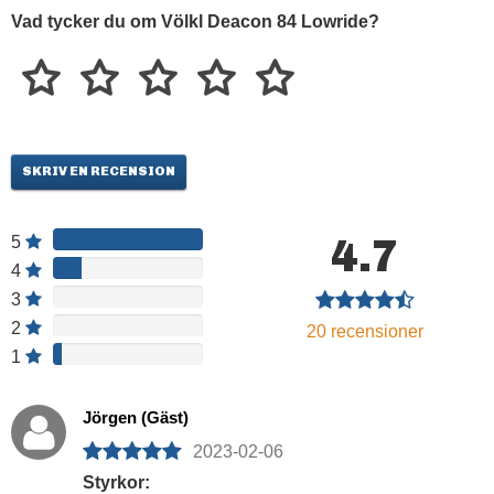
beteende från kant-till-kant. DEACON 84 med "Titanal
Vad tycker du om Völkl Deacon 84 Lowride?
Frame", "XTD Tip-Tail Rocker", P-Tex 4504 belag, "3D-
Glass", "3D Ridge" för de som åker med maximal kraft och
kräver tysk precision på alla underlag- nypistat, uppkört,
konstsnö, isigt, vårslask eller lössnö.
SKRIV EN RECENSION
4.7
5
4
3
2
20
recensioner
1
Jörgen (Gäst)
2023-02-06
Styrkor: