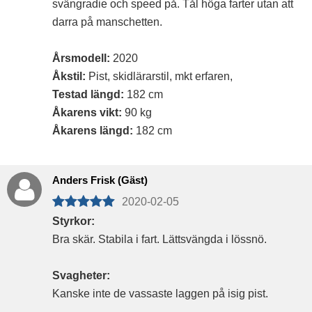
svängradie och speed på. Tål höga farter utan att
darra på manschetten.
Årsmodell:
2020
Åkstil:
Pist, skidlärarstil, mkt erfaren,
Testad längd:
182 cm
Åkarens vikt:
90 kg
Åkarens längd:
182 cm
Anders Frisk (Gäst)
2020-02-05
Styrkor:
Bra skär. Stabila i fart. Lättsvängda i lössnö.
Svagheter:
Kanske inte de vassaste laggen på isig pist.