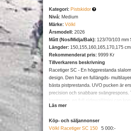
Kategori:
Pistskidor
Nivå:
Medium
Märke:
Völkl
Årsmodell:
2026
Mått (Nos/Midja/Bak):
123/70/103 mm
Längder:
150,155,160,165,170,175 cm
Rekommenderat pris:
9999 Kr
Tillverkarens beskrivning
Racetiger SC - En högprestanda slalom
design. Den har en fullängds- multilayer
bästa pistprestanda. UVO pucken är ers
precision och snabbare svängrespons. 
kantgrepp, en full sidewall/mini cap kon
Läs mer
bästa glid. Tip Rocker ger en mjuk start
avancerade piståkaren som vill ha en l
Köp- och säljannonser
fantastiskt kantgrepp. Tillverkad i Tyskl
Völkl Racetiger SC 150
5 000:-