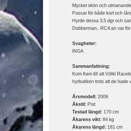
Mycket skön och utmanande 
Passar för både kort och lån
Hyrde dessa 3,5 dgr och sa
Dobberman.. RC4:an var för "
Svagheter:
INGA
Sammanfattning:
Kom fram till att Völkl Racet
hyrbutiken trots att de hade
Årsmodell:
2006
Åkstil:
Pist
Testad längd:
170 cm
Åkarens vikt:
84 kg
Åkarens längd:
181 cm