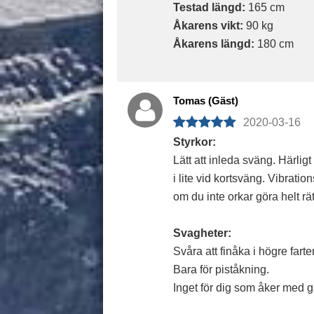
Testad längd:
165 cm
Åkarens vikt:
90 kg
Åkarens längd:
180 cm
Tomas (Gäst)
2020-03-16
Styrkor:
Lätt att inleda sväng. Härlig
i lite vid kortsväng. Vibrati
om du inte orkar göra helt rä
Svagheter:
Svåra att finåka i högre farter
Bara för piståkning.
Inget för dig som åker med