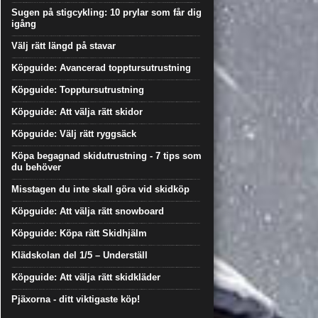
Sugen på stigcykling: 10 prylar som får dig
igång
Välj rätt längd på stavar
Köpguide: Avancerad topptursutrustning
Köpguide: Topptursutrustning
Köpguide: Att välja rätt skidor
Köpguide: Välj rätt ryggsäck
Köpa begagnad skidutrustning - 7 tips som
du behöver
Misstagen du inte skall göra vid skidköp
Köpguide: Att välja rätt snowboard
Köpguide: Köpa rätt Skidhjälm
Klädskolan del 1/5 – Underställ
Köpguide: Att välja rätt skidkläder
Pjäxorna - ditt viktigaste köp!