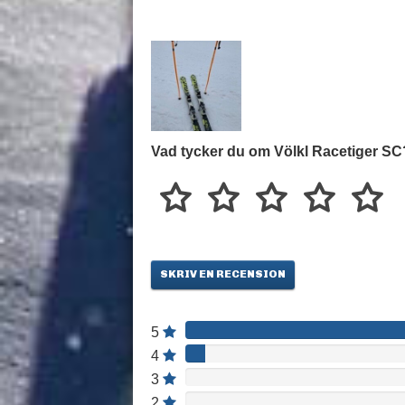
Vad tycker du om Völkl Racetiger SC
SKRIV EN RECENSION
5
4
3
2