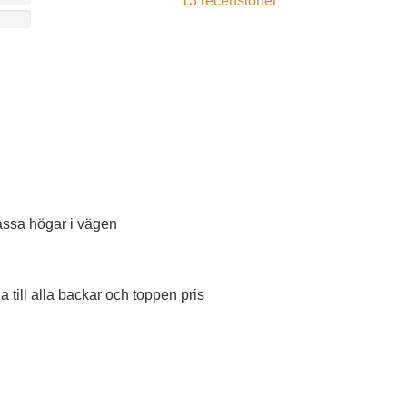
13
recensioner
assa högar i vägen
a till alla backar och toppen pris