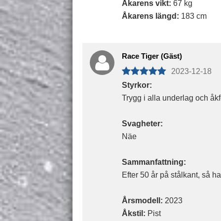
Åkarens vikt:
67 kg
Åkarens längd:
183 cm
Race Tiger (Gäst)
2023-12-18
Styrkor:
Trygg i alla underlag och åk
Svagheter:
Näe
Sammanfattning:
Efter 50 år på stålkant, så ha
Årsmodell:
2023
Åkstil:
Pist