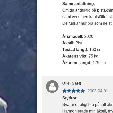
Sammanfattning:
Om du är duktig på piståknin
samt verkligen kantställer s
De funkar hur bra som helst 
Årsmodell:
2020
Åkstil:
Pist
Testad längd:
160 cm
Åkarens vikt:
75 kg
Åkarens längd:
175 cm
Olle (Gäst)
2008-04-01
Styrkor:
Svarar otroligt bra på tuff åk
Harmonierade min åkstil, my