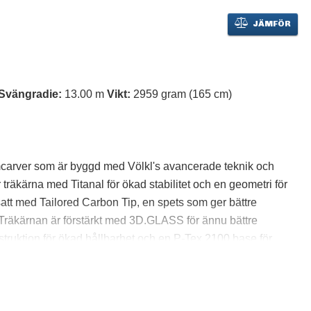
JÄMFÖR
Svängradie:
13.00 m
Vikt:
2959 gram (165 cm)
carver som är byggd med Völkl's avancerade teknik och
 träkärna med Titanal för ökad stabilitet och en geometri för
att med Tailored Carbon Tip, en spets som ger bättre
Träkärnan är förstärkt med 3D.GLASS för ännu bättre
struktion för ökad hållbarhet och en P-Tex 2100 base för
 och bra kontroll på ingången i svängen. SC är för den
ätt och responsiv slalomcarve-skida med hög prestanda och
and med högsta kvalitet och finish.