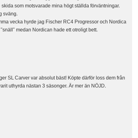
skida som motsvarade mina högt ställda förväntningar.
g sväng.
mma vecka hyrde jag Fischer RC4 Progressor och Nordica
snäll" medan Nordican hade ett otroligt bett.
iger SL Carver var absolut bäst! Köpte därför loss dem från
 varit uthyrda nästan 3 säsonger. Är mer än NÖJD.