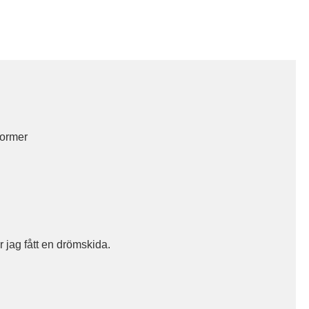
former
r jag fått en drömskida.