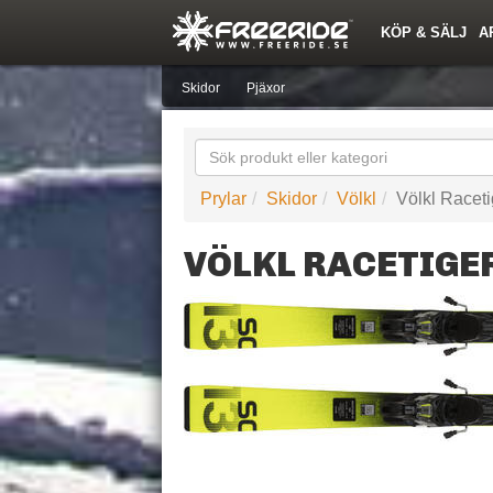
KÖP & SÄLJ
A
Nyheter
Nya inlägg
Snöfallstoppen
Årets Krasch
Quiz
Forumlista
Topplistor
Events
Sök
Profiler
Skidorter nära mig
Medlemmar
Utrustn
Skidor
Pjäxor
Prylar
Skidor
Völkl
Völkl Racet
VÖLKL RACETIGE