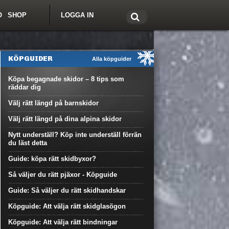
O
SHOP
LOGGA IN
tt om Freeride.se
KÖPGUIDER
Alla köpguider
Köpa begagnade skidor – 8 tips som
räddar dig
Välj rätt längd på barnskidor
Välj rätt längd på dina alpina skidor
Nytt underställ? Köp inte underställ förrän
du läst detta
Guide: köpa rätt skidbyxor?
Så väljer du rätt pjäxor - Köpguide
Guide: Så väljer du rätt skidhandskar
Köpguide: Att välja rätt skidglasögon
Köpguide: Att välja rätt bindningar