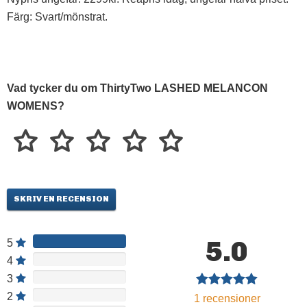
Färg: Svart/mönstrat.
Vad tycker du om ThirtyTwo LASHED MELANCON
WOMENS?
SKRIV EN RECENSION
5.0
5
4
3
2
1
recensioner