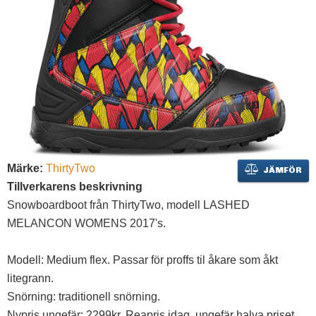
Märke:
ThirtyTwo
JÄMFÖR
Tillverkarens beskrivning
Snowboardboot från ThirtyTwo, modell LASHED
MELANCON WOMENS 2017's.
Modell: Medium flex. Passar för proffs til åkare som åkt
litegrann.
Snörning: traditionell snörning.
Nypris ungefär: 2299kr. Reapris idag, ungefär halva priset.