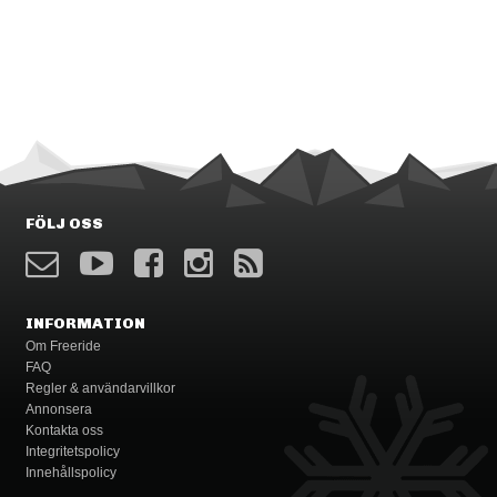
FÖLJ OSS
INFORMATION
Om Freeride
FAQ
Regler & användarvillkor
Annonsera
Kontakta oss
Integritetspolicy
Innehållspolicy