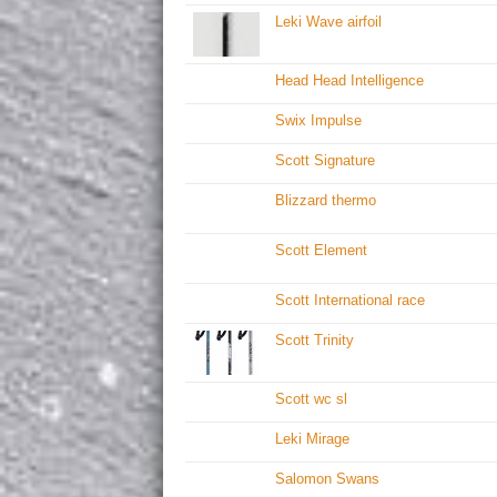
Leki Wave airfoil
Head Head Intelligence
Swix Impulse
Scott Signature
Blizzard thermo
Scott Element
Scott International race
Scott Trinity
Scott wc sl
Leki Mirage
Salomon Swans