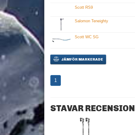
Scott RS9
Salomon Teneighty
Scott WC SG
JÄMFÖR MARKERADE
1
STAVAR RECENSION