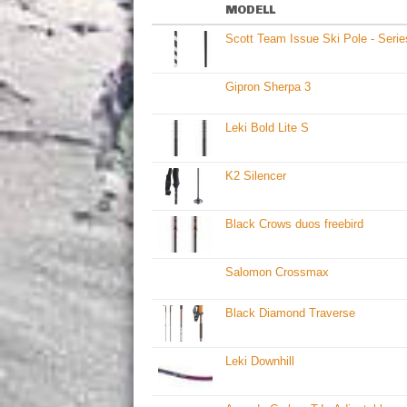
MODELL
Scott Team Issue Ski Pole - Serie
Gipron Sherpa 3
Leki Bold Lite S
K2 Silencer
Black Crows duos freebird
Salomon Crossmax
Black Diamond Traverse
Leki Downhill