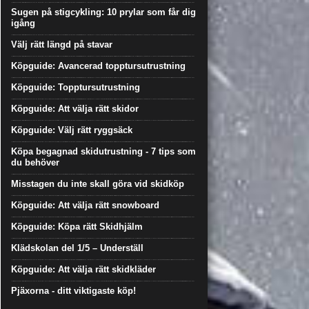
Sugen på stigcykling: 10 prylar som får dig
igång
Välj rätt längd på stavar
Köpguide: Avancerad topptursutrustning
Köpguide: Topptursutrustning
Köpguide: Att välja rätt skidor
Köpguide: Välj rätt ryggsäck
Köpa begagnad skidutrustning - 7 tips som
du behöver
Misstagen du inte skall göra vid skidköp
Köpguide: Att välja rätt snowboard
Köpguide: Köpa rätt Skidhjälm
Klädskolan del 1/5 – Underställ
Köpguide: Att välja rätt skidkläder
Pjäxorna - ditt viktigaste köp!