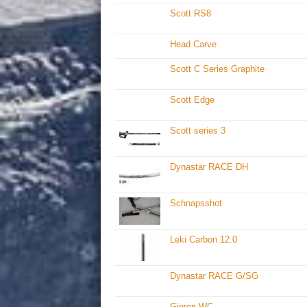
Scott RS8
Head Carve
Scott C Series Graphite
Scott Edge
Scott series 3
Dynastar RACE DH
Schnapsshot
Leki Carbon 12.0
Dynastar RACE G/SG
Gipron WC