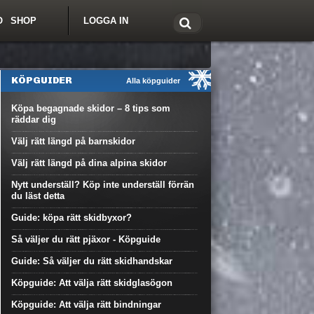
O
SHOP
LOGGA IN
tt om Freeride.se
KÖPGUIDER
Alla köpguider
Köpa begagnade skidor – 8 tips som
räddar dig
Välj rätt längd på barnskidor
Välj rätt längd på dina alpina skidor
Nytt underställ? Köp inte underställ förrän
du läst detta
Guide: köpa rätt skidbyxor?
Så väljer du rätt pjäxor - Köpguide
Guide: Så väljer du rätt skidhandskar
Köpguide: Att välja rätt skidglasögon
Köpguide: Att välja rätt bindningar