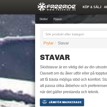
KÖP & SÄLJ
A
Nyheter
Nya inlägg
Snöfallstoppen
Årets Krasch
Quiz
Forumlista
Topplistor
Events
Sök
Profiler
Skidorter nära mig
Medlemmar
Utrustn
Skidor
Pjäxor
Prylar
Stavar
STAVAR
Skidstavar är en viktig del av din utrust
Oavsett om du åker utför eller på topptur 
att få bästa möjliga stöd och komfort. Sta
att passa olika åkbehov och preferenser. 
när det gäller prestanda och teknik.
JÄMFÖR MARKERADE