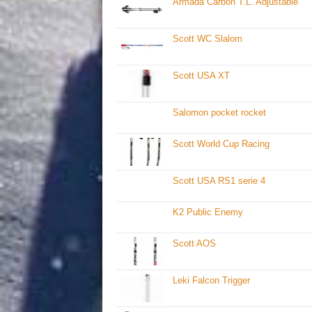
Armada Carbon T.L. Adjustable
Scott WC Slalom
Scott USA XT
Salomon pocket rocket
Scott World Cup Racing
Scott USA RS1 serie 4
K2 Public Enemy
Scott AOS
Leki Falcon Trigger