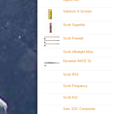
Salomon X-Scream
Scott Superlite
Scott Firewall
Scott Ultralight Alloy
Dynastar RACE SL
Scott RS4
Scott Frequency
Scott A12
Swix SGC Composite