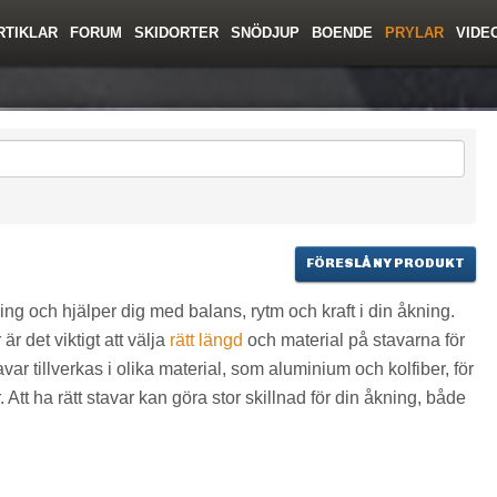
RTIKLAR
FORUM
SKIDORTER
SNÖDJUP
BOENDE
PRYLAR
VIDE
ing
Regler/Hjälp
Toppturer
Resor
Film
Liftkortspriser
Skolor
Lavinsäkerhet
Tricktips
Krönika
Ny
FÖRESLÅ NY PRODUKT
ning och hjälper dig med balans, rytm och kraft i din åkning.
är det viktigt att välja
rätt längd
och material på stavarna för
var tillverkas i olika material, som aluminium och kolfiber, för
Att ha rätt stavar kan göra stor skillnad för din åkning, både