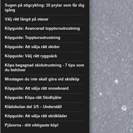
Sugen på stigcykling: 10 prylar som får dig
igång
Välj rätt längd på stavar
Köpguide: Avancerad topptursutrustning
Köpguide: Topptursutrustning
Köpguide: Att välja rätt skidor
Köpguide: Välj rätt ryggsäck
Köpa begagnad skidutrustning - 7 tips som
du behöver
Misstagen du inte skall göra vid skidköp
Köpguide: Att välja rätt snowboard
Köpguide: Köpa rätt Skidhjälm
Klädskolan del 1/5 – Underställ
Köpguide: Att välja rätt skidkläder
Pjäxorna - ditt viktigaste köp!