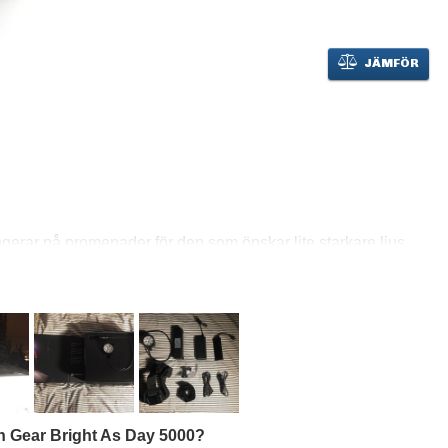
JÄMFÖR
ungerar på promenader för den som önskar lite starkare ljus,
. Det är denna lykta som vi säljer mest av när det är lite fart
 är marknadsledande var gäller prestanda till detta priset.
juset väldigt bra samtidigt som den ger en lång ljuskägla.
n från 12 graders spridning för lång längd till 50 grader för
ar en inbyggd fläkt för att sörja för att du får ut max effekt
n Gear Bright As Day 5000?