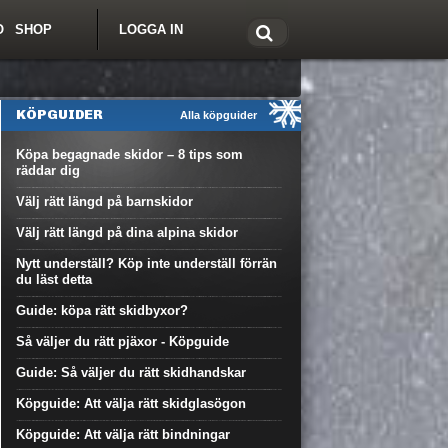
O
SHOP
LOGGA IN
tt om Freeride.se
KÖPGUIDER
Alla köpguider
Köpa begagnade skidor – 8 tips som
räddar dig
Välj rätt längd på barnskidor
Välj rätt längd på dina alpina skidor
Nytt underställ? Köp inte underställ förrän
du läst detta
Guide: köpa rätt skidbyxor?
Så väljer du rätt pjäxor - Köpguide
Guide: Så väljer du rätt skidhandskar
Köpguide: Att välja rätt skidglasögon
Köpguide: Att välja rätt bindningar