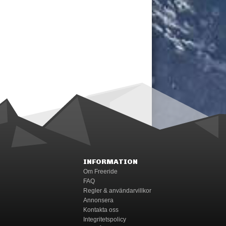
INFORMATION
Om Freeride
FAQ
Regler & användarvillkor
Annonsera
Kontakta oss
Integritetspolicy