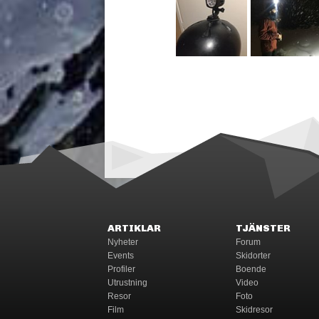
ARTIKLAR
TJÄNSTER
Nyheter
Forum
Events
Skidorter
Profiler
Boende
Utrustning
Video
Resor
Foto
Film
Skidresor