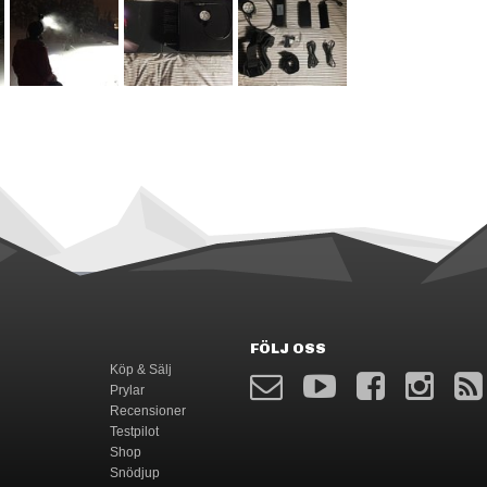
FÖLJ OSS
Köp & Sälj
Prylar
Recensioner
Testpilot
Shop
Snödjup