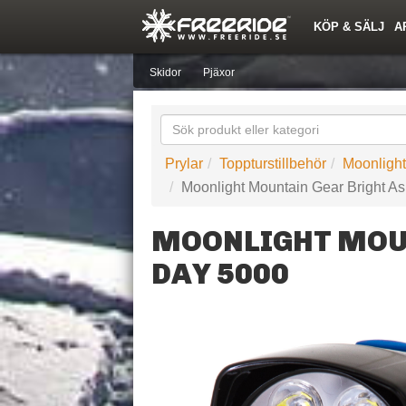
KÖP & SÄLJ
A
Nyheter
Nya inlägg
Snöfallstoppen
Årets Krasch
Quiz
Forumlista
Topplistor
Events
Sök
Profiler
Skidorter nära mig
Medlemmar
Utrustn
Skidor
Pjäxor
Prylar
Toppturstillbehör
Moonligh
Moonlight Mountain Gear Bright A
MOONLIGHT MOUN
DAY 5000