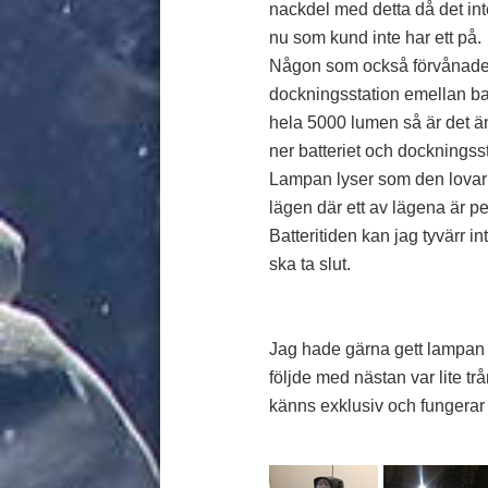
nackdel med detta då det in
nu som kund inte har ett på.
Någon som också förvånade m
dockningsstation emellan ba
hela 5000 lumen så är det än
ner batteriet och dockningss
Lampan lyser som den lovar ot
lägen där ett av lägena är pe
Batteritiden kan jag tyvärr in
ska ta slut.
Jag hade gärna gett lampan 
följde med nästan var lite t
känns exklusiv och fungerar 