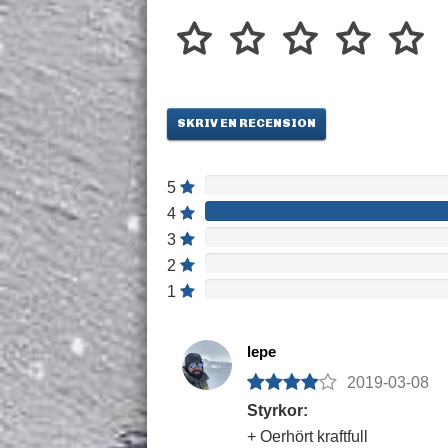
SKRIV EN RECENSION
5
4
3
2
1
lepe
2019-03-08
Styrkor:
+ Oerhört kraftfull