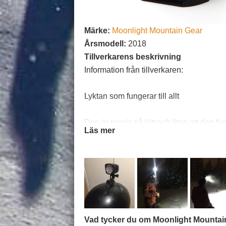
Märke:
Moonlight Mountain Gear
Årsmodell:
2018
Tillverkarens beskrivning
Information från tillverkaren:
Lyktan som fungerar till allt
Den är precis så lätt och liten att den f
Läs mer
jogging, toppturer på skidor eller cykling
och hastighet inblandat i bilden. Lampan
Lampan är 5000 äkta lumen och sprider l
Linserna är delade i var sin spridningszo
spridning av ljus med mer bredd. Lampan h
hela tiden när du vill det.
Vad tycker du om Moonlight Mountai