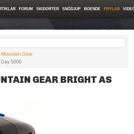
RTIKLAR
FORUM
SKIDORTER
SNÖDJUP
BOENDE
PRYLAR
VIDE
ing
Regler/Hjälp
Toppturer
Resor
Film
Liftkortspriser
Skolor
Lavinsäkerhet
Tricktips
Krönika
Ny
t Mountain Gear
s Day 5000
TAIN GEAR BRIGHT AS