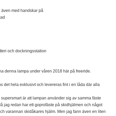
an, även med handskar på
tad
tteri och dockningsstation
inna denna lampa under våren 2018 här på freeride.
s det hela exklusivt och levereras fint i en låda där alla
ar supersmart är att lampan använder sig av samma fäste
då jag redan har ett goprofäste på skidhjälmen och något
 och varannan skidåkares hjälm. Men jag fann även en liten