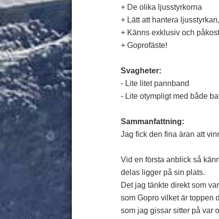
+ De olika ljusstyrkorna
+ Lätt att hantera ljusstyrk
+ Känns exklusiv och påkos
+ Goprofäste!
Svagheter:
- Lite litet pannband
- Lite otympligt med både ba
Sammanfattning:
Jag fick den fina äran att v
Vid en första anblick så känn
delas ligger på sin plats.
Det jag tänkte direkt som v
som Gopro vilket är toppen 
som jag gissar sitter på var