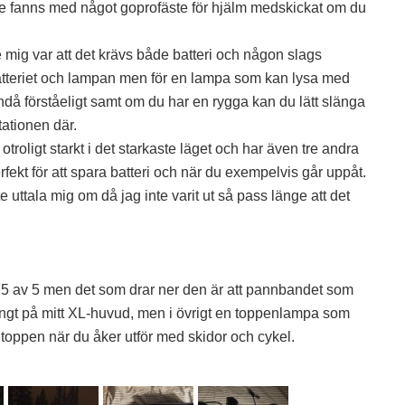
te fanns med något goprofäste för hjälm medskickat om du
ig var att det krävs både batteri och någon slags
tteriet och lampan men för en lampa som kan lysa med
då förståeligt samt om du har en rygga kan du lätt slänga
tationen där.
roligt starkt i det starkaste läget och har även tre andra
rfekt för att spara batteri och när du exempelvis går uppåt.
te uttala mig om då jag inte varit ut så pass länge att det
5 av 5 men det som drar ner den är att pannbandet som
rångt på mitt XL-huvud, men i övrigt en toppenlampa som
toppen när du åker utför med skidor och cykel.