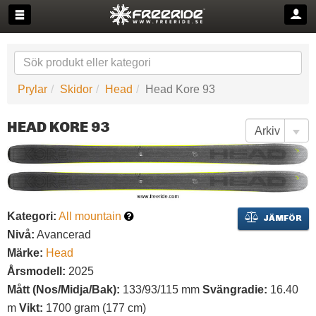
Prylar
Skidor
Head
Head Kore 93
HEAD KORE 93
Kategori:
All mountain
JÄMFÖR
Nivå:
Avancerad
Märke:
Head
Årsmodell:
2025
Mått (Nos/Midja/Bak):
133/93/115 mm
Svängradie:
16.40
m
Vikt:
1700 gram (177 cm)