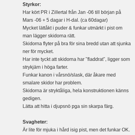
Styrkor:
Har kört PR i Zillertal från Jan -06 till början på
Mars -06 + 5 dagar i H-dal. (ca 60dagar)
Mycket lättåkt i puder & funkar utmärkt i pist om
man lägger skidorna rätt.
Skidorna flyter på bra för sina bredd utan att sjunka
ner för mycket.
Har inte tyckt att skidorna har "fladdrat", ligger som
strykjärn i höga farter.
Funkar kanon i vårsnö/slask, där åkare med
smalare skidor har problem.
Skidorna är stryktåliga, hela konstruktionen känns
gedigen.
Lätta att hitta i djupsnö pga sin skarpa färg.
Svagheter:
Är lite för mjuka i hård isig pist, men det funkar OK.