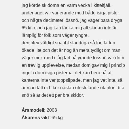
jag körde skidorna en varm vecka i kittelfjäll.
underlaget var varierande med både isiga pister
och några decimeter lössnö. jag väger bara dryga
65 kilo, och jag kan tänka mig att skidan inte är
lämplig för folk som väger tyngre.
den blev väldigt snabbt sladdriga så fort farten
ökade lite och det är nog än mera tydligt om man
väger mer. med i låg fart på yrande lössnö var dom
en trevlig upplevelse, medan dom gav mig i princip
inget i dom isiga pisterna. det kan bero på att
kanterna inte var toppslipade, men jag vet inte. så
är man lätt och kör nästan uteslutande utanför i bra
snö så är det ett par bra skidor.
Årsmodell:
2003
Åkarens vikt:
65 kg