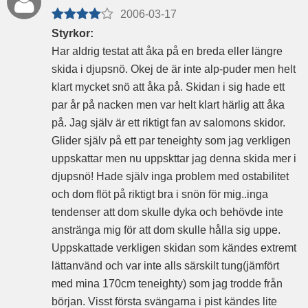
2006-03-17
Styrkor:
Har aldrig testat att åka på en breda eller längre
skida i djupsnö. Okej de är inte alp-puder men helt
klart mycket snö att åka på. Skidan i sig hade ett
par år på nacken men var helt klart härlig att åka
på. Jag själv är ett riktigt fan av salomons skidor.
Glider själv på ett par teneighty som jag verkligen
uppskattar men nu uppskttar jag denna skida mer i
djupsnö! Hade själv inga problem med ostabilitet
och dom flöt på riktigt bra i snön för mig..inga
tendenser att dom skulle dyka och behövde inte
anstränga mig för att dom skulle hålla sig uppe.
Uppskattade verkligen skidan som kändes extremt
lättanvänd och var inte alls särskilt tung(jämfört
med mina 170cm teneighty) som jag trodde från
början. Visst första svängarna i pist kändes lite