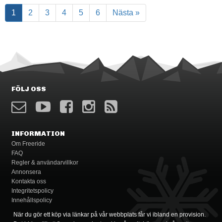
1
2
3
4
5
6
Nästa »
FÖLJ OSS
INFORMATION
Om Freeride
FAQ
Regler & användarvillkor
Annonsera
Kontakta oss
Integritetspolicy
Innehållspolicy
När du gör ett köp via länkar på vår webbplats får vi ibland en provision.