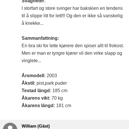
Svagheter:
I storfart og store svinger har bakskien en tendens
til å slippe litt for lett!!! Og den er ikke så vanskelig
å knekke...
Sammanfattning:
En bra ski for lette kjørere den spiser allt til frokost.
Men er man er tyngre kjører vil den virke slapp og
vinglete...
Årsmodell:
2003
Åkstil:
pist,park puder
Testad längd:
185 cm
Åkarens vikt:
70 kg
Åkarens längd:
181 cm
William (Gäst)