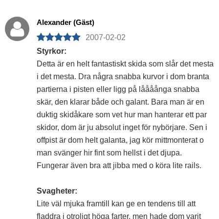
Alexander (Gäst)
2007-02-02
Styrkor:
Detta är en helt fantastiskt skida som slår det mesta
i det mesta. Dra några snabba kurvor i dom branta
partierna i pisten eller ligg på låååånga snabba
skär, den klarar både och galant. Bara man är en
duktig skidåkare som vet hur man hanterar ett par
skidor, dom är ju absolut inget för nybörjare. Sen i
offpist är dom helt galanta, jag kör mittmonterat o
man svänger hir fint som hellst i det djupa.
Fungerar även bra att jibba med o köra lite rails.
Svagheter:
Lite väl mjuka framtill kan ge en tendens till att
fladdra i otroligt höga farter, men hade dom varit