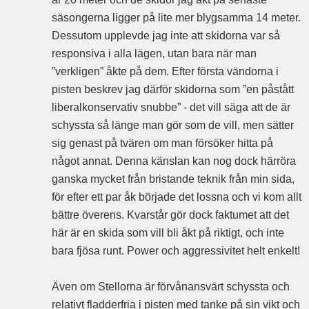
säsongerna ligger på lite mer blygsamma 14 meter.
Dessutom upplevde jag inte att skidorna var så
responsiva i alla lägen, utan bara när man
”verkligen” åkte på dem. Efter första vändorna i
pisten beskrev jag därför skidorna som ”en påstått
liberalkonservativ snubbe” - det vill säga att de är
schyssta så länge man gör som de vill, men sätter
sig genast på tvären om man försöker hitta på
något annat. Denna känslan kan nog dock härröra
ganska mycket från bristande teknik från min sida,
för efter ett par åk började det lossna och vi kom allt
bättre överens. Kvarstår gör dock faktumet att det
här är en skida som vill bli åkt på riktigt, och inte
bara fjösa runt. Power och aggressivitet helt enkelt!
Även om Stellorna är förvånansvärt schyssta och
relativt fladderfria i pisten med tanke på sin vikt och