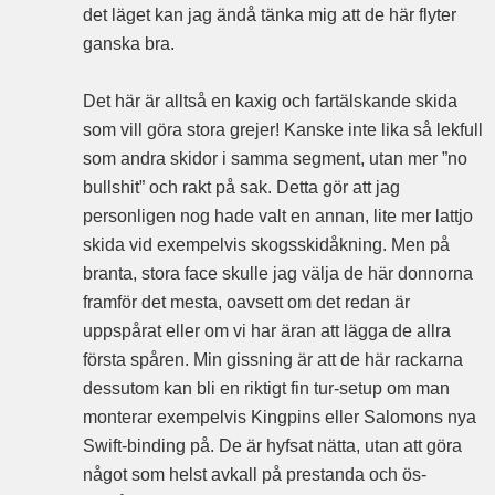
det läget kan jag ändå tänka mig att de här flyter
ganska bra.
Det här är alltså en kaxig och fartälskande skida
som vill göra stora grejer! Kanske inte lika så lekfull
som andra skidor i samma segment, utan mer ”no
bullshit” och rakt på sak. Detta gör att jag
personligen nog hade valt en annan, lite mer lattjo
skida vid exempelvis skogsskidåkning. Men på
branta, stora face skulle jag välja de här donnorna
framför det mesta, oavsett om det redan är
uppspårat eller om vi har äran att lägga de allra
första spåren. Min gissning är att de här rackarna
dessutom kan bli en riktigt fin tur-setup om man
monterar exempelvis Kingpins eller Salomons nya
Swift-binding på. De är hyfsat nätta, utan att göra
något som helst avkall på prestanda och ös-