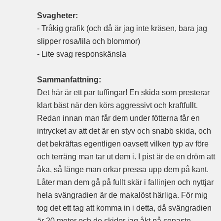
Svagheter:
- Tråkig grafik (och då är jag inte kräsen, bara jag
slipper rosa/lila och blommor)
- Lite svag responskänsla
Sammanfattning:
Det här är ett par tuffingar! En skida som presterar
klart bäst när den körs aggressivt och kraftfullt.
Redan innan man får dem under fötterna får en
intrycket av att det är en styv och snabb skida, och
det bekräftas egentligen oavsett vilken typ av före
och terräng man tar ut dem i. I pist är de en dröm att
åka, så länge man orkar pressa upp dem på kant.
Låter man dem gå på fullt skär i fallinjen och nyttjar
hela svängradien är de makalöst härliga. För mig
tog det ett tag att komma in i detta, då svängradien
är 20 meter och de skidor jag åkt på senaste