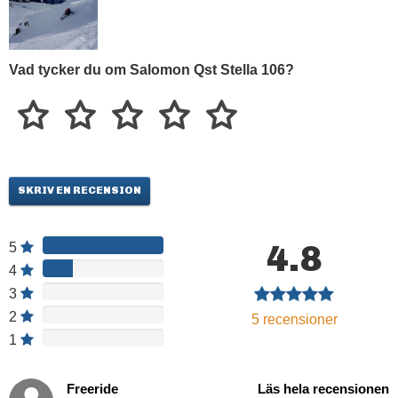
Vad tycker du om Salomon Qst Stella 106?
SKRIV EN RECENSION
4.8
5
4
3
2
5
recensioner
1
Freeride
Läs hela recensionen