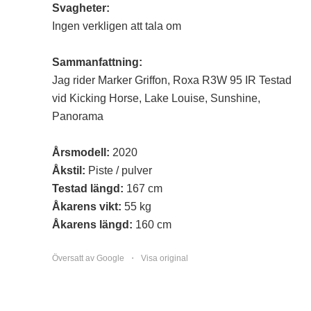
Svagheter:
Ingen verkligen att tala om
Sammanfattning:
Jag rider Marker Griffon, Roxa R3W 95 IR Testad
vid Kicking Horse, Lake Louise, Sunshine,
Panorama
Årsmodell:
2020
Åkstil:
Piste / pulver
Testad längd:
167 cm
Åkarens vikt:
55 kg
Åkarens längd:
160 cm
Översatt av Google ・
Visa original