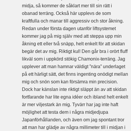
midja, så kommer de såklart mer till sin rätt i
obanad terräng. Också här upplevs de som
kraftfulla och manar till aggressiv och stor åkning.
Redan under första dagen utanför liftsystemet
kommer jag på mig själv med att steppa upp min
åkning ett eller två snäpp, helt enkelt för att skidan
begär det av mig. Riktigt kul! Den går bra i orört fluff
likväl som i uppkörd stökig Chamonix-terräng. Jag
upplever att man hamnar väldigt ”nära” underlaget
på ett härligt sätt, det finns ingenting onödigt mellan
mig och snön som kan försämra min precision.
Dock har känslan inte riktigt släppt än av att skidan
fortfarande har lite egna idéer och ibland helt enkelt
är mer viljestark än mig. Tyvärr har jag inte haft
möjlighet att testa dem i några midjedjupa
Japanförhållanden, och även om jag spontant tror
att man har glädje av några millimeter till i midjan i