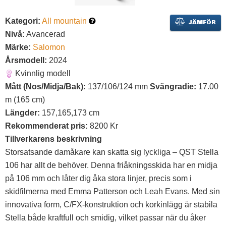
Kategori:
All mountain
JÄMFÖR
Nivå:
Avancerad
Märke:
Salomon
Årsmodell:
2024
Kvinnlig modell
Mått (Nos/Midja/Bak):
137/106/124 mm
Svängradie:
17.00
m (165 cm)
Längder:
157,165,173 cm
Rekommenderat pris:
8200 Kr
Tillverkarens beskrivning
Storsatsande damåkare kan skatta sig lyckliga – QST Stella
106 har allt de behöver. Denna friåkningsskida har en midja
på 106 mm och låter dig åka stora linjer, precis som i
skidfilmerna med Emma Patterson och Leah Evans. Med sin
innovativa form, C/FX-konstruktion och korkinlägg är stabila
Stella både kraftfull och smidig, vilket passar när du åker