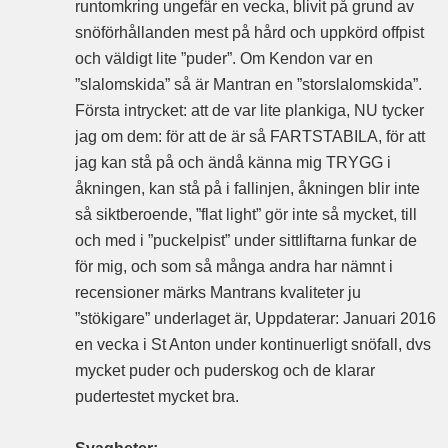
runtomkring ungefär en vecka, blivit på grund av
snöförhållanden mest på hård och uppkörd offpist
och väldigt lite ”puder”. Om Kendon var en
”slalomskida” så är Mantran en ”storslalomskida”.
Första intrycket: att de var lite plankiga, NU tycker
jag om dem: för att de är så FARTSTABILA, för att
jag kan stå på och ändå känna mig TRYGG i
åkningen, kan stå på i fallinjen, åkningen blir inte
så siktberoende, ”flat light” gör inte så mycket, till
och med i ”puckelpist” under sittliftarna funkar de
för mig, och som så många andra har nämnt i
recensioner märks Mantrans kvaliteter ju
”stökigare” underlaget är, Uppdaterar: Januari 2016
en vecka i St Anton under kontinuerligt snöfall, dvs
mycket puder och puderskog och de klarar
pudertestet mycket bra.