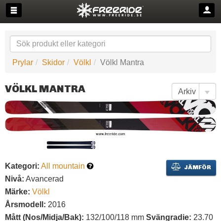
Prylar
Skidor
Völkl
Völkl Mantra
VÖLKL MANTRA
Kategori:
All mountain
JÄMFÖR
Nivå:
Avancerad
Märke:
Völkl
Årsmodell:
2016
Mått (Nos/Midja/Bak):
132/100/118 mm
Svängradie:
23.70