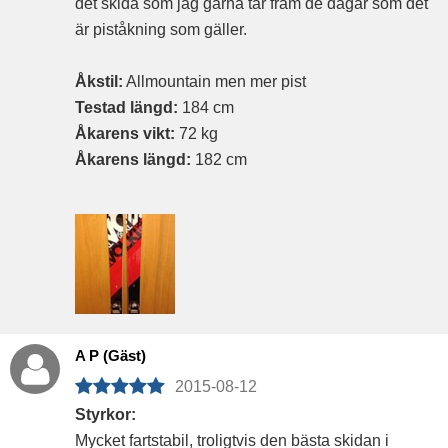
det skida som jag gärna tar fram de dagar som det
är piståkning som gäller.
Åkstil:
Allmountain men mer pist
Testad längd:
184 cm
Åkarens vikt:
72 kg
Åkarens längd:
182 cm
A P (Gäst)
2015-08-12
Styrkor:
Mycket fartstabil, troligtvis den bästa skidan i