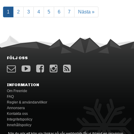
1
2
3
4
5
6
7
Nästa »
FÖLJ OSS
INFORMATION
Om Freeride
FAQ
Regler & användarvillkor
Annonsera
Kontakta oss
Integritetspolicy
Innehållspolicy
När du gör ett köp via länkar på vår webbplats får vi ibland en provision.