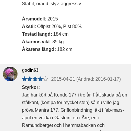
Stabil, orädd, styv, aggressiv
Årsmodell:
2015
Åkstil:
Offpist 20%, Pist 80%
Testad längd:
184 cm
Åkarens vikt:
85 kg
Åkarens längd:
182 cm
godin63
2015-04-21 (Ändrad: 2016-01-17)
Styrkor:
Jag har kört på Kendo 177 i tre år. Fått skada på en
stålkant, (kört på för mycket sten) så nu ville jag
pröva Mantra 177, Griffonbindning, åkt i feb-mars-
april en vecka i Gastein, en i Åre, en i
Ramundberget och i hemmabacken och