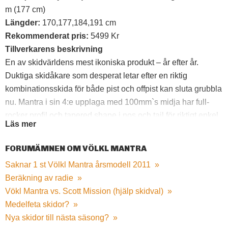
m (177 cm)
Längder:
170,177,184,191 cm
Rekommenderat pris:
5499 Kr
Tillverkarens beskrivning
En av skidvärldens mest ikoniska produkt – år efter år.
Duktiga skidåkare som desperat letar efter en riktig
kombinationsskida för både pist och offpist kan sluta grubbla
nu. Mantra i sin 4:e upplaga med 100mm`s midja har full-
rocker profil och tapered shape i nos och tail för riktigt enkel
Läs mer
och lättsladdad offpist, samtidigt som Mantra givetvis har
fulla Titanal skikt, sandwichkonstruktion och Völkl`s
FORUMÄMNEN OM VÖLKL MANTRA
vansinnigt stadiga Multilayer träkärna som gör en isig GS-
Saknar 1 st Völkl Mantra årsmodell 2011
»
bana till något Mantra äter till frukost. Lätt.
Beräkning av radie
»
Vökl Mantra vs. Scott Mission (hjälp skidval)
»
Medelfeta skidor?
»
Nya skidor till nästa säsong?
»