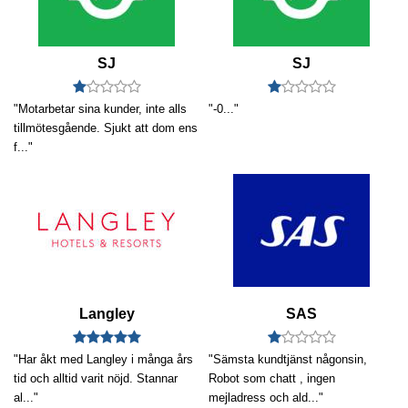
SJ
SJ
"Motarbetar sina kunder, inte alls
"-0..."
tillmötesgående. Sjukt att dom ens
f..."
Langley
SAS
"Har åkt med Langley i många års
"Sämsta kundtjänst någonsin,
tid och alltid varit nöjd. Stannar
Robot som chatt , ingen
al..."
mejladress och ald..."