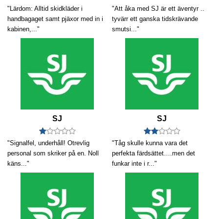
"Lärdom: Alltid skidkläder i
"Att åka med SJ är ett äventyr ..
handbagaget samt pjäxor med in i
tyvärr ett ganska tidskrävande
kabinen,..."
smutsi..."
SJ
SJ
"Signalfel, underhåll! Otrevlig
"Tåg skulle kunna vara det
personal som skriker på en. Noll
perfekta färdsättet….men det
käns..."
funkar inte i r..."