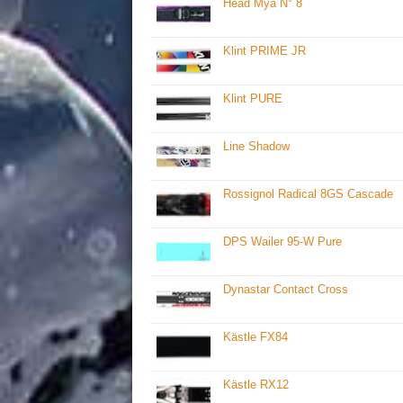
Head Mya N° 8
Klint PRIME JR
Klint PURE
Line Shadow
Rossignol Radical 8GS Cascade
DPS Wailer 95-W Pure
Dynastar Contact Cross
Kästle FX84
Kästle RX12