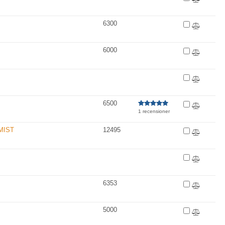
6300
6000
6500
1 recensioner
MIST
12495
6353
5000