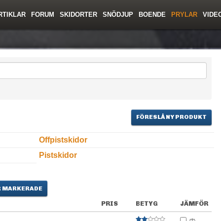
RTIKLAR
FORUM
SKIDORTER
SNÖDJUP
BOENDE
PRYLAR
VIDE
ing
Regler/Hjälp
Toppturer
Resor
Film
Liftkortspriser
Skolor
Lavinsäkerhet
Tricktips
Krönika
Ny
FÖRESLÅ NY PRODUKT
Offpistskidor
Pistskidor
 MARKERADE
PRIS
BETYG
JÄMFÖR