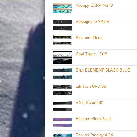
Nocopy CARVING Q
Rossignol GAMER
Blossom Flere
Cmd The It - Stiff
Elan ELEMENT BLACK BLUE
Lib Tech UFO 95
Völkl Secret 92
Blizzard BlackPearl
Faction Prodigy 0.5X