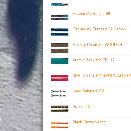
Fischer My Ranger 98
Fischer My Transalp 82 Carbon
Majesty Destroyer WOODEN
Atomic Backland FR 117
DPS LOTUS 124 SPOON ALCHE
Head Rebels iGSR
Praxis 9D
Black Crows Venor