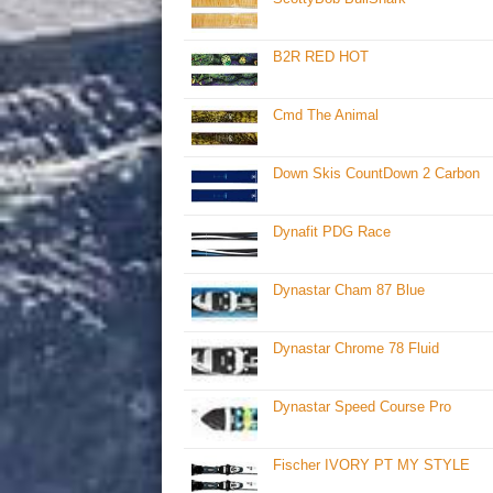
B2R RED HOT
Cmd The Animal
Down Skis CountDown 2 Carbon
Dynafit PDG Race
Dynastar Cham 87 Blue
Dynastar Chrome 78 Fluid
Dynastar Speed Course Pro
Fischer IVORY PT MY STYLE