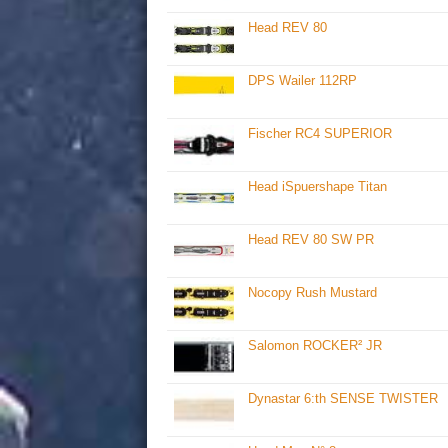
Head REV 80
DPS Wailer 112RP
Fischer RC4 SUPERIOR
Head iSpuershape Titan
Head REV 80 SW PR
Nocopy Rush Mustard
Salomon ROCKER² JR
Dynastar 6:th SENSE TWISTER