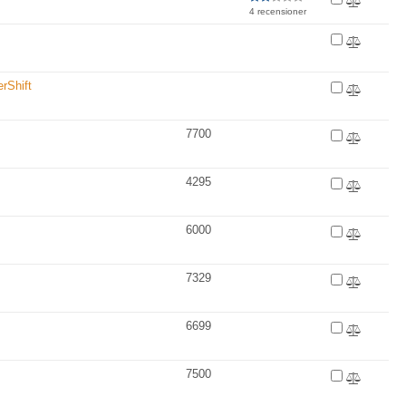
4 recensioner
rShift
7700
4295
6000
7329
6699
7500