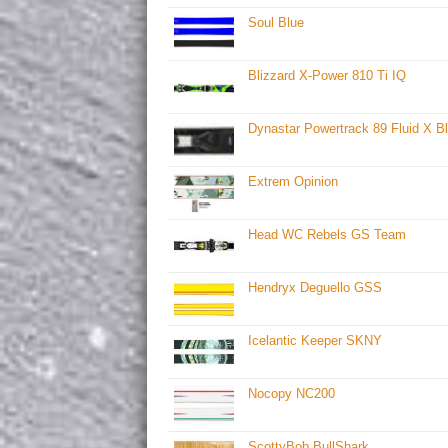
Soul Blue
Blizzard X-Power 810 Ti IQ
Dynastar Powertrack 89 Fluid X Bl
Extrem Opinion
Head WC Rebels GS Team
Hendryx Deguello GSS
Icelantic Keeper SKNY
Nocopy NC200
ScottyBob BullShark