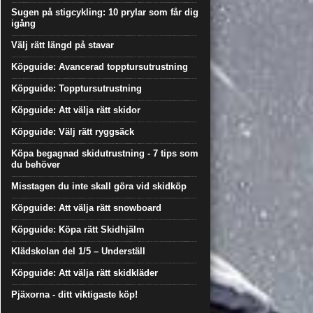
Sugen på stigcykling: 10 prylar som får dig
igång
Välj rätt längd på stavar
Köpguide: Avancerad topptursutrustning
Köpguide: Topptursutrustning
Köpguide: Att välja rätt skidor
Köpguide: Välj rätt ryggsäck
Köpa begagnad skidutrustning - 7 tips som
du behöver
Misstagen du inte skall göra vid skidköp
Köpguide: Att välja rätt snowboard
Köpguide: Köpa rätt Skidhjälm
Klädskolan del 1/5 – Underställ
Köpguide: Att välja rätt skidkläder
Pjäxorna - ditt viktigaste köp!