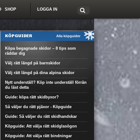
O
SHOP
LOGGA IN
tt om Freeride.se
KÖPGUIDER
Alla köpguider
Köpa begagnade skidor – 8 tips som
räddar dig
Välj rätt längd på barnskidor
Välj rätt längd på dina alpina skidor
Nytt underställ? Köp inte underställ förrän
du läst detta
Guide: köpa rätt skidbyxor?
Så väljer du rätt pjäxor - Köpguide
Guide: Så väljer du rätt skidhandskar
Köpguide: Att välja rätt skidglasögon
Köpguide: Att välja rätt bindningar